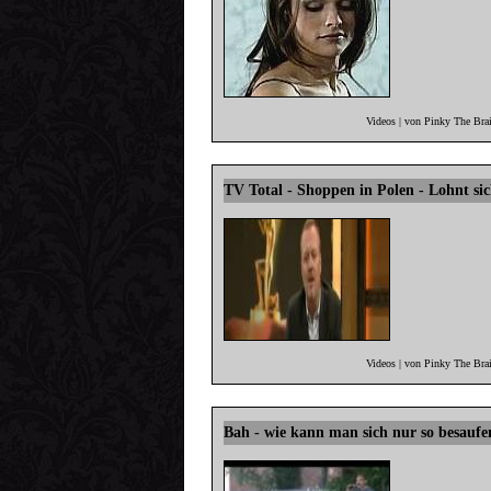
Videos | von Pinky The Bra
TV Total - Shoppen in Polen - Lohnt si
Videos | von Pinky The Bra
Bah - wie kann man sich nur so besaufe