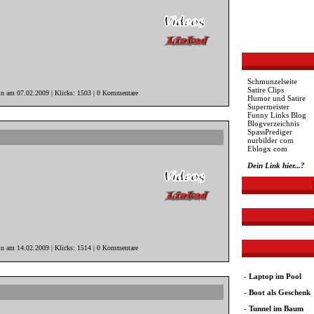
Schmunzelseite
Satire Clips
in am 07.02.2009 | Klicks: 1503 | 0 Kommentare
Humor und Satire
Supermeister
Funny Links Blog
Blogverzeichnis
SpassPrediger
nurbilder com
Eblogx com
Dein Link hier...?
in am 14.02.2009 | Klicks: 1514 | 0 Kommentare
-
Laptop im Pool
-
Boot als Geschenk
-
Tunnel im Baum