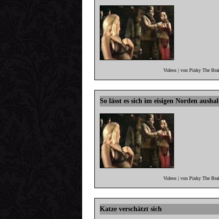
Videos | von Pinky The Bra
So lässt es sich im eisigen Norden aushal
Videos | von Pinky The Bra
Katze verschätzt sich