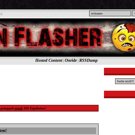
n
|
Hosted Content
Onride
RSSDump
|
|
getagged
ergab
166
Ergebnisse!
ten!