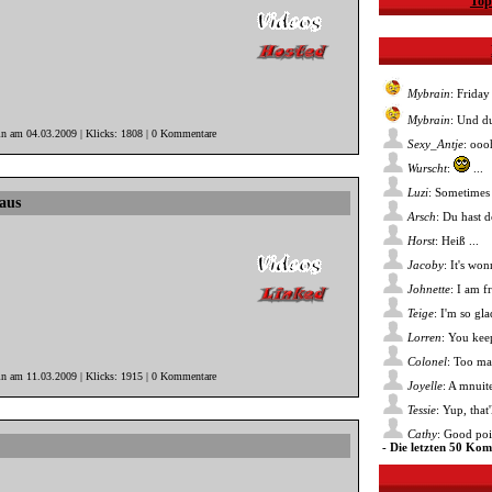
Top
Mybrain
: Friday
Mybrain
: Und du
in am 04.03.2009 | Klicks: 1808 | 0 Kommentare
Sexy_Antje
: ooo
Wurscht
:
...
Luzi
: Sometimes 
aus
Arsch
: Du hast 
Horst
: Heiß ...
Jacoby
: It's wo
Johnette
: I am f
Teige
: I'm so gl
Lorren
: You kee
Colonel
: Too ma
in am 11.03.2009 | Klicks: 1915 | 0 Kommentare
Joyelle
: A mnuite
Tessie
: Yup, that
Cathy
: Good poin
- Die letzten 50 Ko