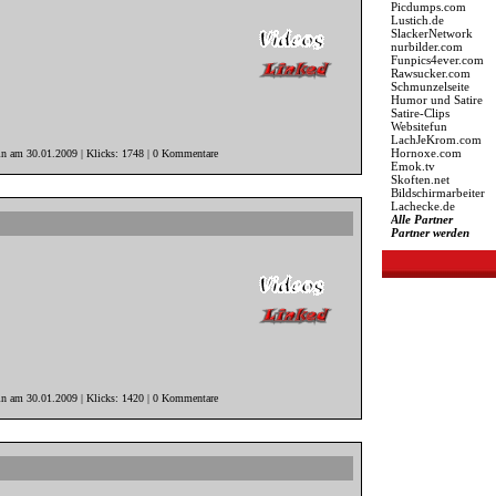
Picdumps.com
Lustich.de
SlackerNetwork
nurbilder.com
Funpics4ever.com
Rawsucker.com
Schmunzelseite
Humor und Satire
Satire-Clips
Websitefun
LachJeKrom.com
Hornoxe.com
in am 30.01.2009 | Klicks: 1748 | 0 Kommentare
Emok.tv
Skoften.net
Bildschirmarbeiter
Lachecke.de
Alle Partner
Partner werden
in am 30.01.2009 | Klicks: 1420 | 0 Kommentare