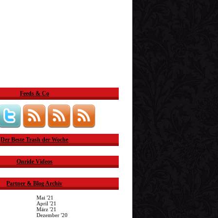
Feeds & Co
Der Beste Trash der Woche
Onride Videos
Partner & Blog Archiv
Mai '21
April '21
März '21
Dezember '20