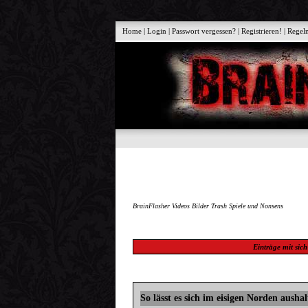
Home
|
Login
|
Passwort vergessen?
|
Registrieren!
|
Regel
BrainFlasher Videos Bilder Trash Spiele und Nonsens
Einträge mit
sich
So lässt es sich im eisigen Norden aushal