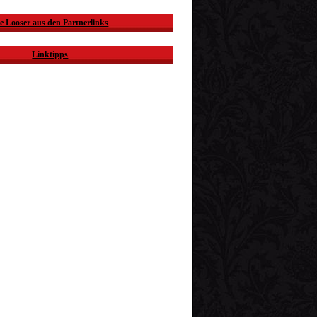
e Looser aus den Partnerlinks
Linktipps