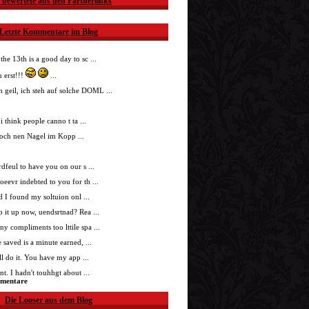
 bewertete aus den Partnerlinks
Letzte Kommentare im Blog
 the 13th is a good day to sc ...
 erst!!!
...
h geil, ich steh auf solche DOML ...
i think people canno t ta ...
doch nen Nagel im Kopp ...
nrdfeul to have you on our s ...
roeevr indebted to you for th ...
ad I found my soltuion onl ...
p it up now, uendsrtnad? Rea ...
ny compliments too lttile spa ...
 saved is a minute earned, ...
'll do it. You have my app ...
t. I hadn't touhhgt about ...
mmentare
Die Looser aus dem Blog