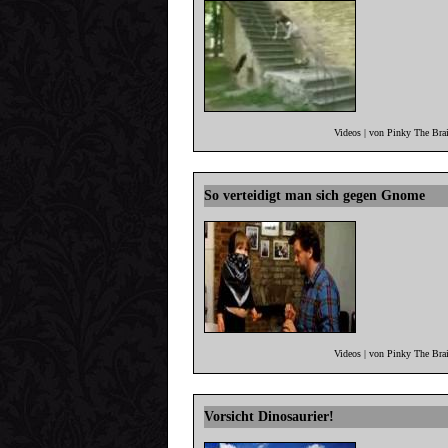
Videos | von Pinky The Bra
So verteidigt man sich gegen Gnome
Videos | von Pinky The Bra
Vorsicht Dinosaurier!