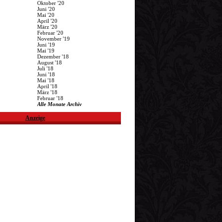
Oktober '20
Juni '20
Mai '20
April '20
März '20
Februar '20
November '19
Juni '19
Mai '19
Dezember '18
August '18
Juli '18
Juni '18
Mai '18
April '18
März '18
Februar '18
Alle Monate Archiv
Anzeige