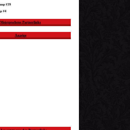
dump #39
mp #4
Meistgesehene Partnerlinks
Anzeige