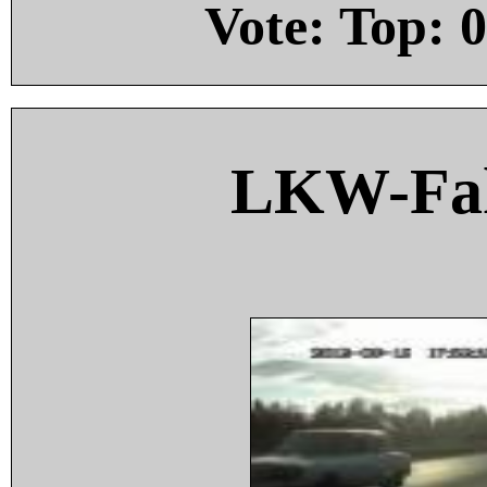
Vote: Top:
0
LKW-Fah