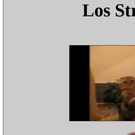
Los St