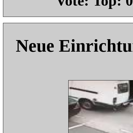
Vote: Top:
0
Neue Einricht