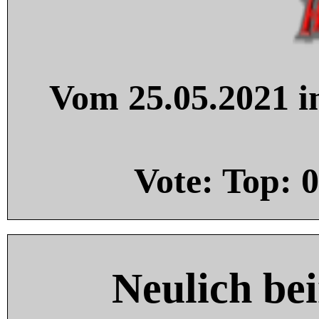
Vom 25.05.2021 in
Vote: Top:
0
Neulich be