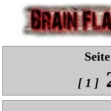
Seite
[ 1 ]