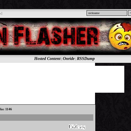
n
|
Hosted Content
Onride
RSSDump
|
|
cks: 1146