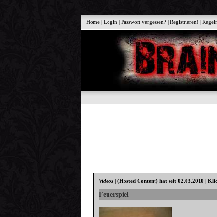
Home
|
Login
|
Passwort vergessen?
|
Registrieren!
|
Regel
Videos
|
(Hosted Content)
hat seit 02.03.2010 | Kli
Feuerspiel