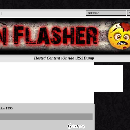
n
|
Hosted Content
Onride
RSSDump
|
|
icks: 1395