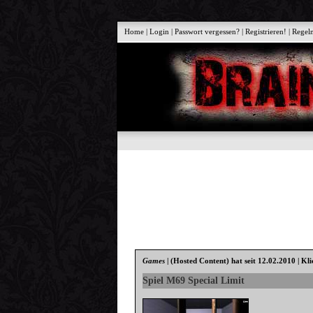
Home
|
Login
|
Passwort vergessen?
|
Registrieren!
|
Regel
Games
|
(Hosted Content)
hat seit 12.02.2010 | Kl
Spiel M69 Special Limit