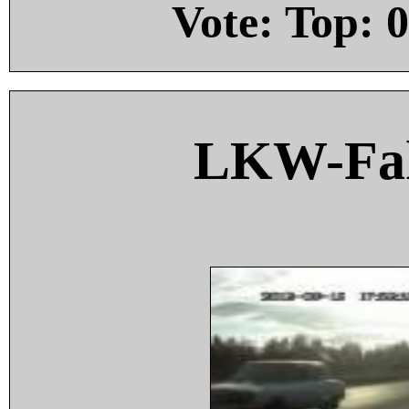
Vote: Top:
0
LKW-Fah