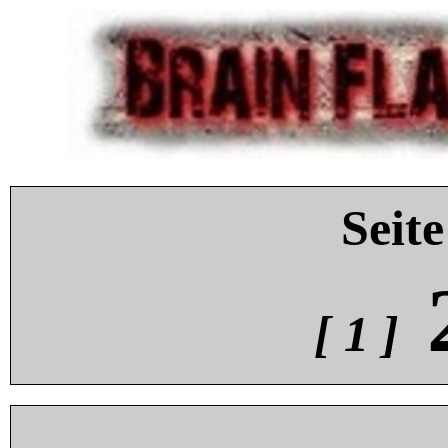
Seite
[ 1 ]