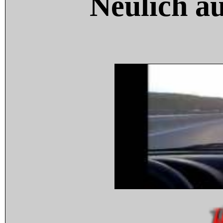
Neulich a