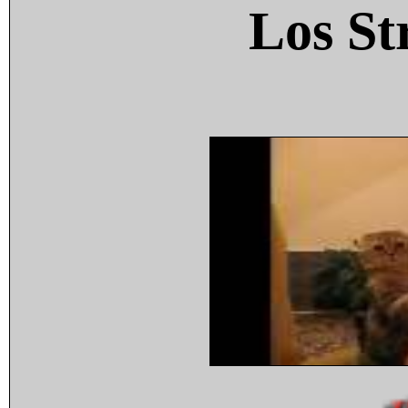
Los St