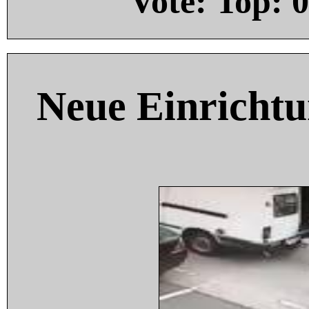
Vote: Top:
0
Neue Einricht