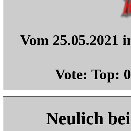
Vom 25.05.2021 in
Vote: Top:
0
Neulich be