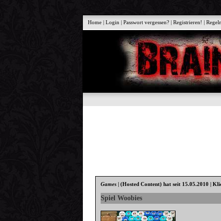
Home
|
Login
|
Passwort vergessen?
|
Registrieren!
|
Regel
Games
|
(Hosted Content)
hat seit 15.05.2010 | Kl
Spiel Woobies