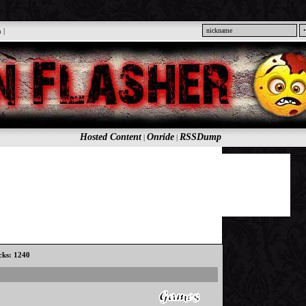
n
|
Hosted Content
Onride
RSSDump
|
|
icks: 1240