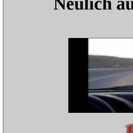
Neulich a