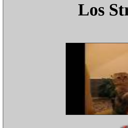
Los St