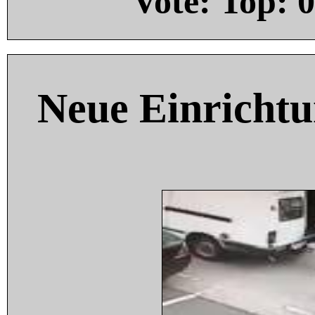
Vote: Top:
0
Neue Einricht