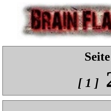
Seite
[ 1 ]