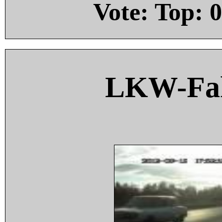
Vote: Top:
0
LKW-Fah