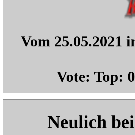
Vom 25.05.2021 in
Vote: Top:
0
Neulich be