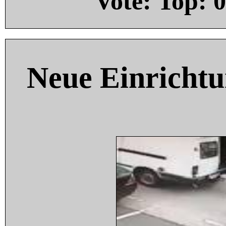
Vote: Top:
0
Neue Einricht