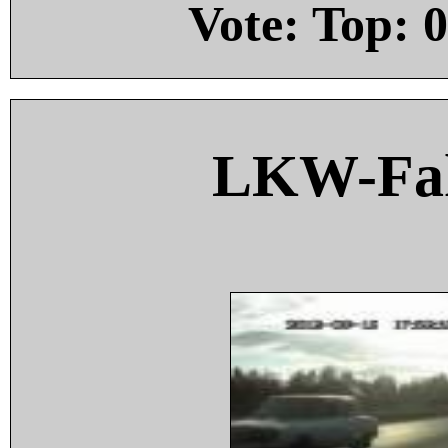
Vote: Top:
0
LKW-Fah