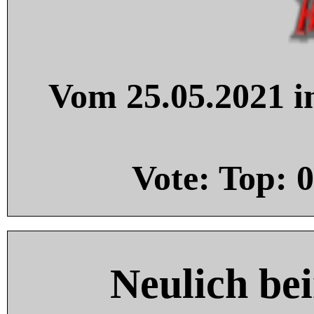
Vom 25.05.2021 in
Vote: Top:
0
Neulich be