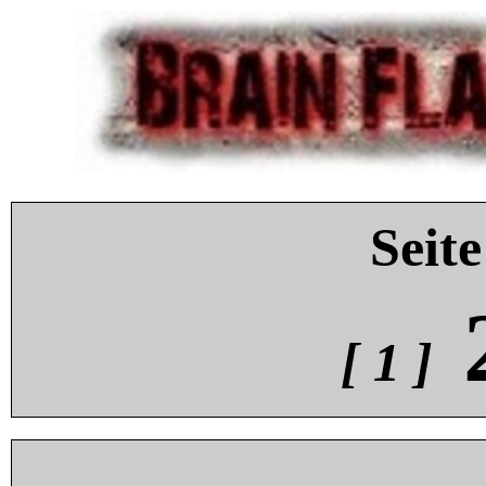
Seite
[ 1 ]