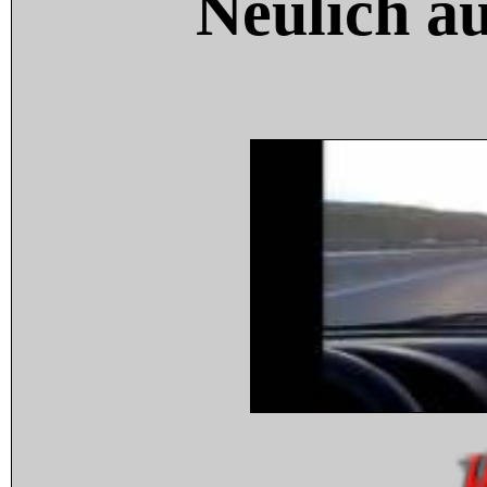
Neulich a