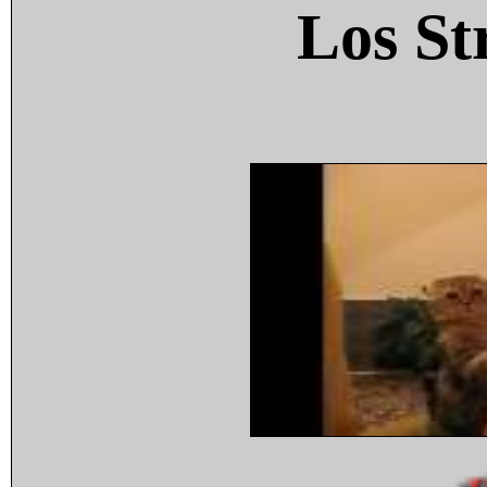
Los St