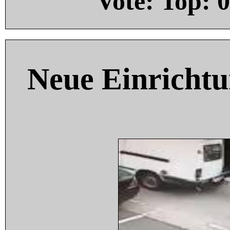
Vote: Top:
0
Neue Einricht