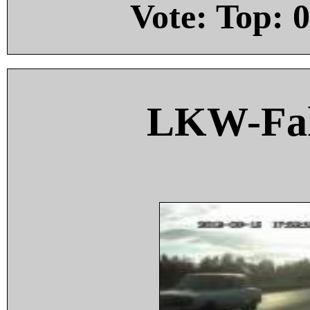
Vote: Top:
0
LKW-Fah