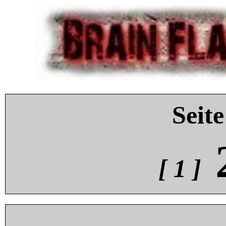
Seite
[ 1 ]