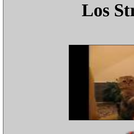
Los St