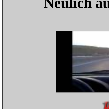
Neulich a