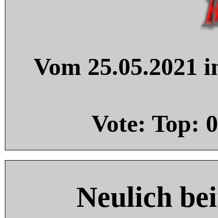
Vom 25.05.2021 in
Vote: Top:
0
Neulich be