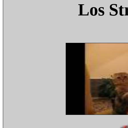
Los St