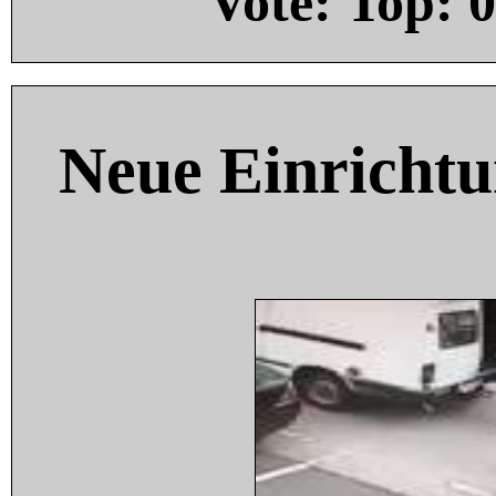
Vote: Top:
0
Neue Einricht