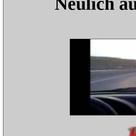
Neulich a