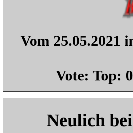
Vom 25.05.2021 in
Vote: Top:
0
Neulich be