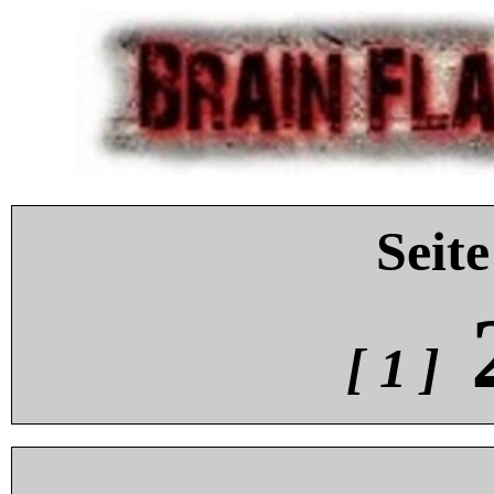
Seite
[ 1 ]