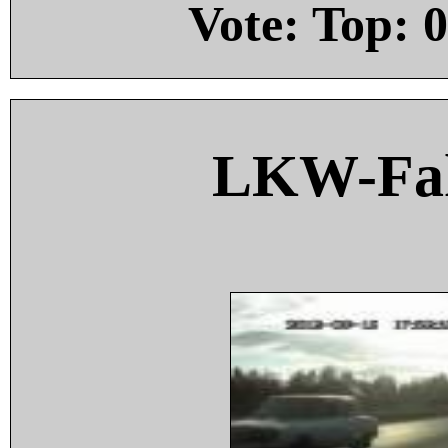
Vote: Top:
0
LKW-Fah