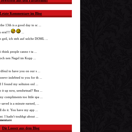
 bewertete aus den Partnerlinks
Letzte Kommentare im Blog
 the 13th is a good day to sc ...
 erst!!!
...
h geil, ich steh auf solche DOML ...
i think people canno t ta ...
doch nen Nagel im Kopp ...
nrdfeul to have you on our s ...
roeevr indebted to you for th ...
ad I found my soltuion onl ...
p it up now, uendsrtnad? Rea ...
ny compliments too lttile spa ...
 saved is a minute earned, ...
'll do it. You have my app ...
t. I hadn't touhhgt about ...
mmentare
Die Looser aus dem Blog