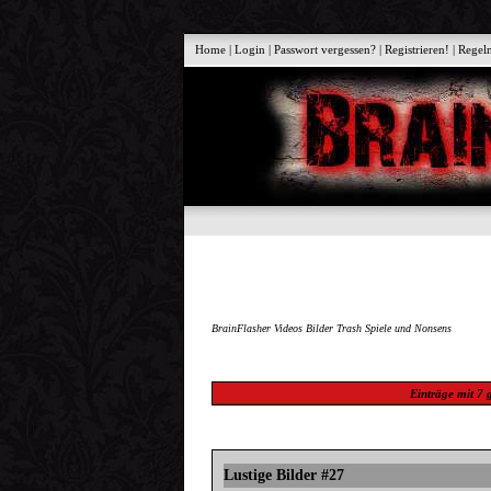
Home
|
Login
|
Passwort vergessen?
|
Registrieren!
|
Regel
BrainFlasher Videos Bilder Trash Spiele und Nonsens
Einträge mit
7
g
Lustige Bilder #27