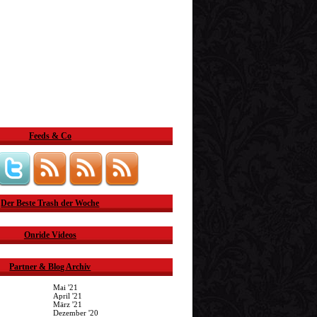
Feeds & Co
Der Beste Trash der Woche
Onride Videos
Partner & Blog Archiv
Mai '21
April '21
März '21
Dezember '20