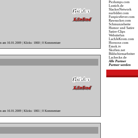
Picdumps.com
Lustich.de
SlackerNetwork
nurbilder.com
Funpics4ever.com
Rawsucker.com
Schmunzelseite
Humor und Satire
Satire-Clips
Websitefun
LachJeKrom.com
Hornoxe.com
in am 16.01.2009 | Klicks: 1860 | 0 Kommentare
Emok.tv
Skoften.net
Bildschirmarbeiter
Lachecke.de
Alle Partner
Partner werden
in am 16.01.2009 | Klicks: 1861 | 0 Kommentare