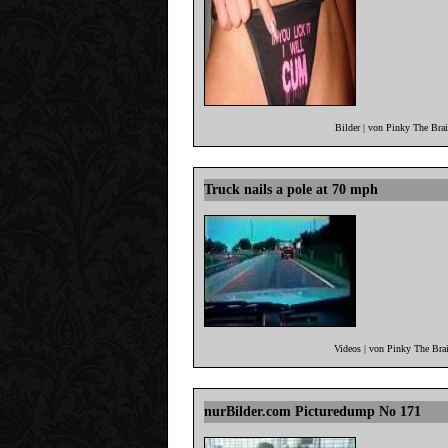
Bilder | von Pinky The Bra
Truck nails a pole at 70 mph
Videos | von Pinky The Bra
nurBilder.com Picturedump No 171