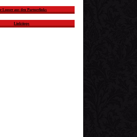
e Looser aus den Partnerlinks
Linktipps