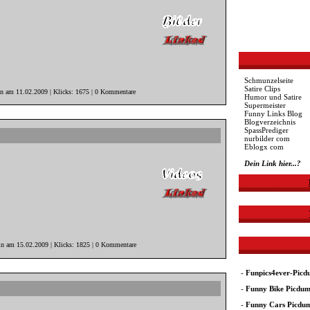
Schmunzelseite
Satire Clips
in am 11.02.2009 | Klicks: 1675 | 0 Kommentare
Humor und Satire
Supermeister
Funny Links Blog
Blogverzeichnis
SpassPrediger
nurbilder com
Eblogx com
Dein Link hier...?
in am 15.02.2009 | Klicks: 1825 | 0 Kommentare
-
Funpics4ever-Pic
-
Funny Bike Picdu
-
Funny Cars Picdu