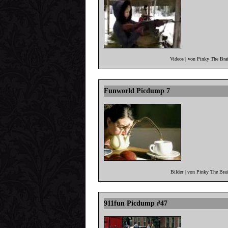
Videos | von Pinky The Bra
Funworld Picdump 7
Bilder | von Pinky The Bra
911fun Picdump #47