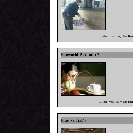
Bilder | von Pinky The Bra
Funworld Picdump 7
Bilder | von Pinky The Bra
Frau vs. AK47