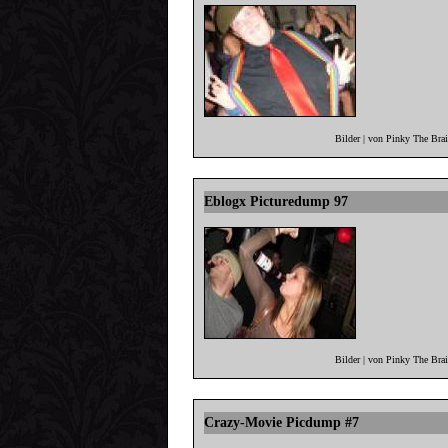
Bilder | von Pinky The Bra
Eblogx Picturedump 97
Bilder | von Pinky The Bra
Crazy-Movie Picdump #7