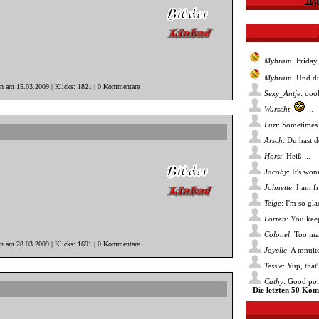
Top
Mybrain
: Friday
Mybrain
: Und du
in am 15.03.2009 | Klicks: 1821 | 0 Kommentare
Sexy_Antje
: ooo
Wurscht
:
...
Luzi
: Sometimes 
Arsch
: Du hast 
Horst
: Heiß ...
Jacoby
: It's wo
Johnette
: I am f
Teige
: I'm so gl
Lorren
: You kee
Colonel
: Too ma
in am 28.03.2009 | Klicks: 1691 | 0 Kommentare
Joyelle
: A mnuite
Tessie
: Yup, that
Cathy
: Good poin
- Die letzten 50 Ko