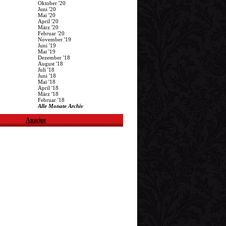
Oktober '20
Juni '20
Mai '20
April '20
März '20
Februar '20
November '19
Juni '19
Mai '19
Dezember '18
August '18
Juli '18
Juni '18
Mai '18
April '18
März '18
Februar '18
Alle Monate Archiv
Anzeige