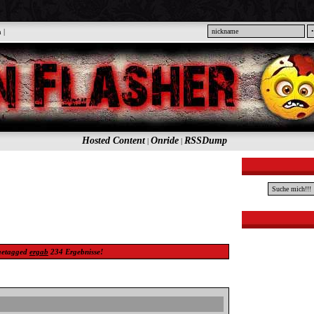
n
|
Hosted Content
Onride
RSSDump
|
|
etagged
ergab
234
Ergebnisse!