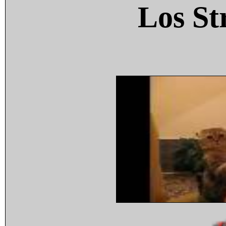
Los St