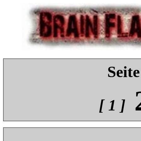
Seite
[ 1 ]