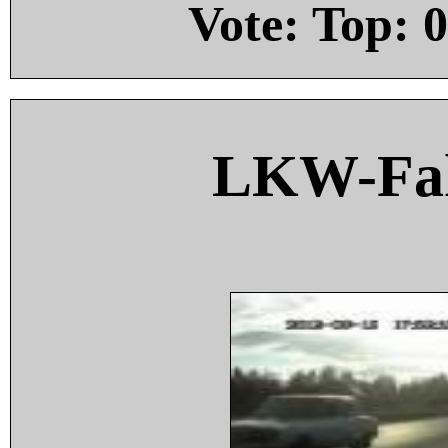
Vote: Top:
0
LKW-Fah