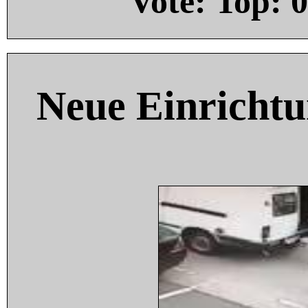
Vote: Top:
0
Neue Einricht