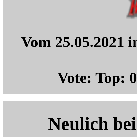
Vom 25.05.2021 in
Vote: Top:
0
Neulich be