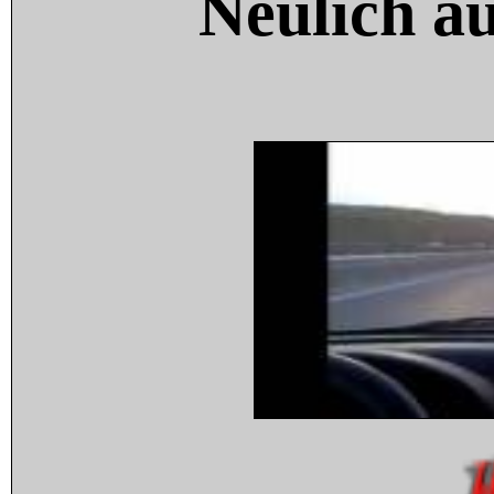
Neulich a