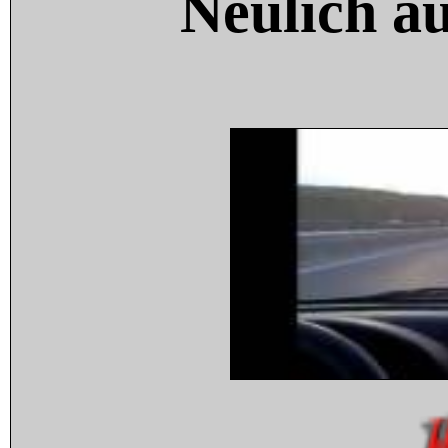
Neulich a