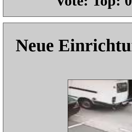
Vote: Top:
0
Neue Einricht