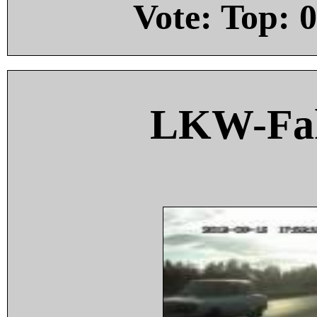
Vote: Top:
0
LKW-Fah