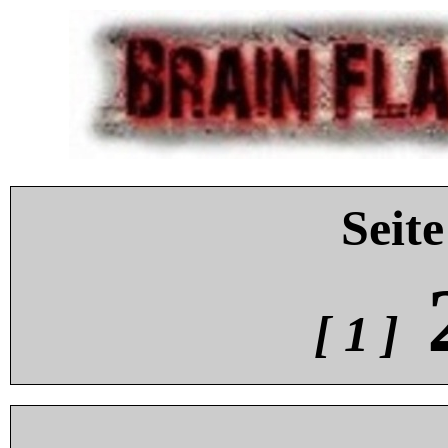
Seite
[ 1 ]