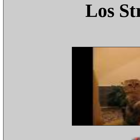
Los St