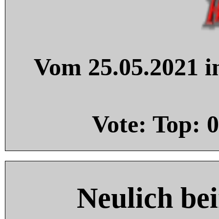
Vom 25.05.2021 in
Vote: Top:
0
Neulich be