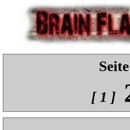
Seite
[ 1 ]