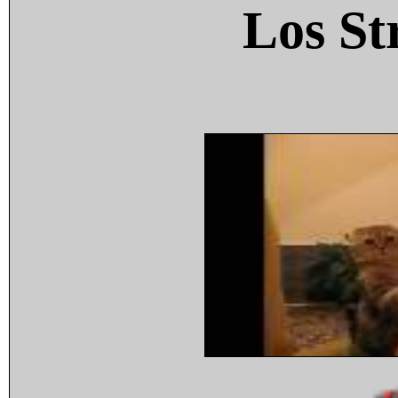
Los St