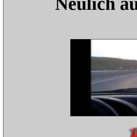
Neulich a