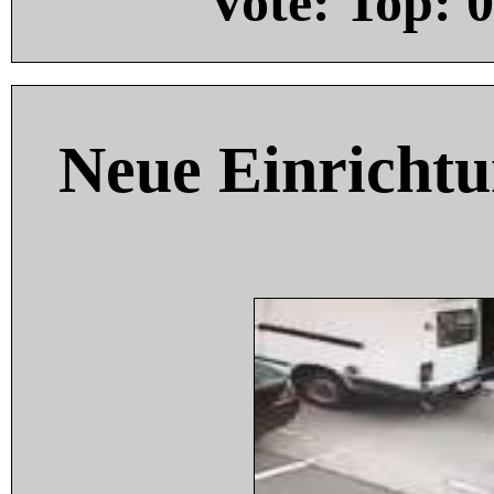
Vote: Top:
0
Neue Einricht