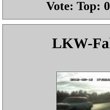
Vote: Top:
0
LKW-Fah