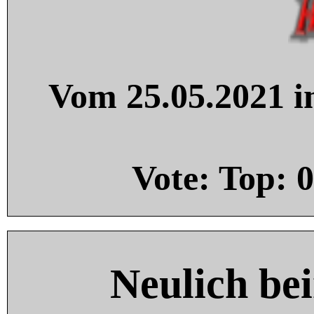
Vom 25.05.2021 in
Vote: Top:
0
Neulich be