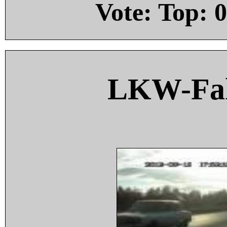
Vote: Top:
0
LKW-Fah