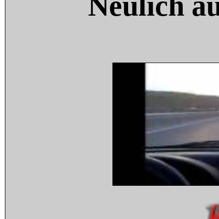
Neulich a