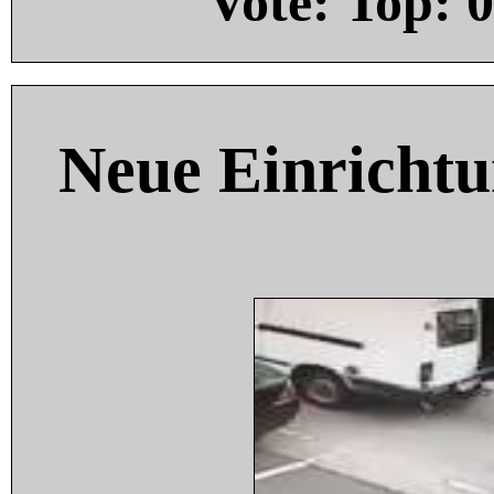
Vote: Top:
0
Neue Einricht