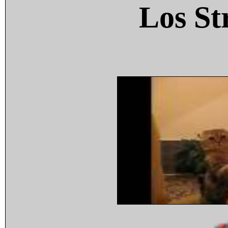
Los St