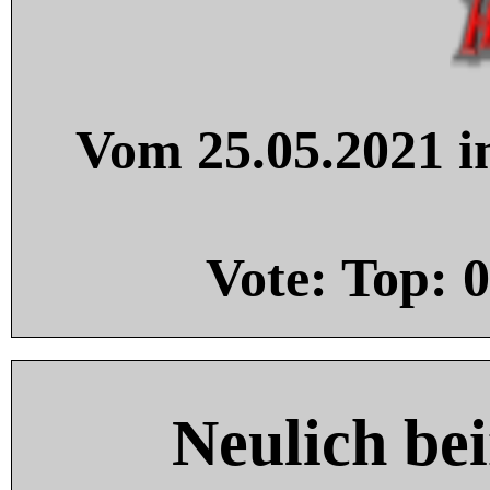
Vom 25.05.2021 in
Vote: Top:
0
Neulich be