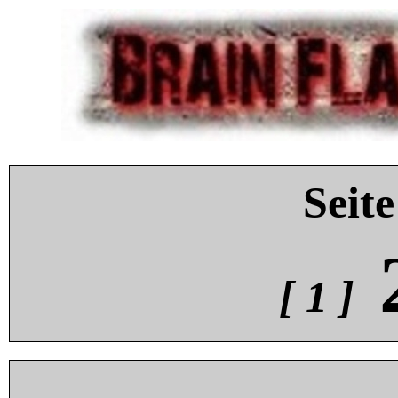
Seite
[ 1 ]