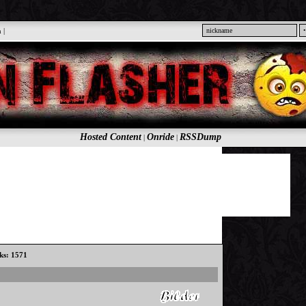
n
|
Hosted Content
Onride
RSSDump
|
|
cks: 1571