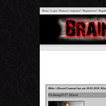
Home
|
Login
|
Passwort vergessen?
|
Registrieren!
|
Regel
Bilder
|
(Hosted Content)
hat seit 20.03.2010 | Kli
Picdump#137 Mixed