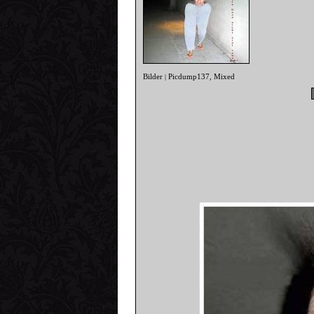
Bilder
Picdump137
Mixed
|
,