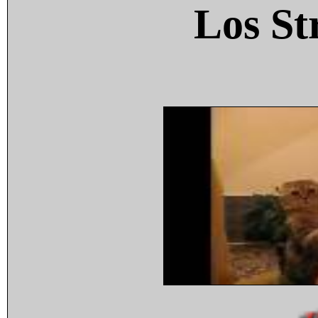
Los St