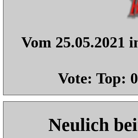
Vom 25.05.2021 in
Vote: Top:
0
Neulich be