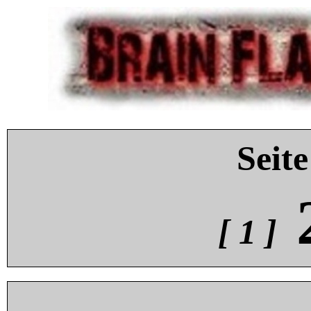
Seite
[ 1 ]