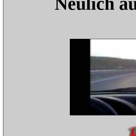
Neulich a