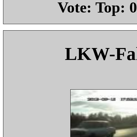
Vote: Top:
0
LKW-Fah