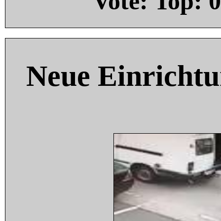
Vote: Top:
0
Neue Einricht