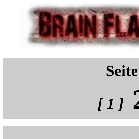
Seite
[ 1 ]