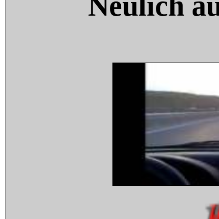
Neulich a