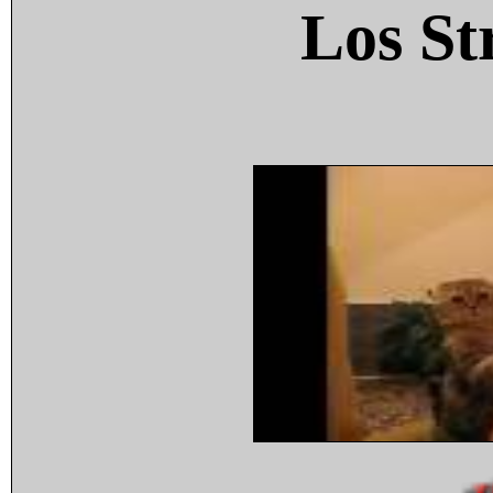
Los St