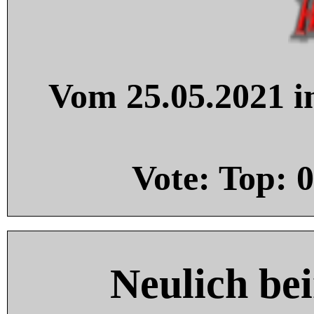
Vom 25.05.2021 in
Vote: Top:
0
Neulich be