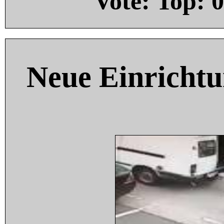
Vote: Top:
0
Neue Einricht