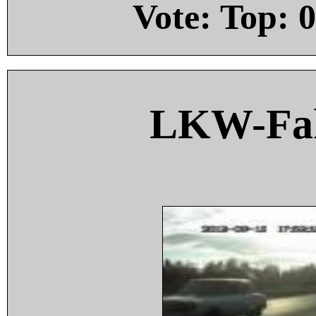
Vote: Top:
0
LKW-Fah