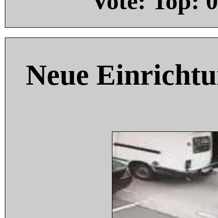
Vote: Top:
0
Neue Einricht