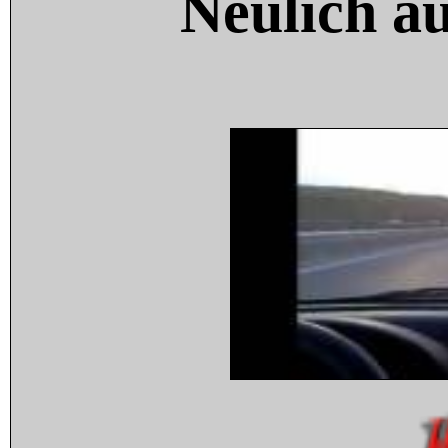
Neulich a