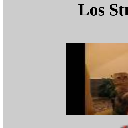
Los St