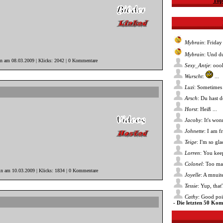
Top
Mybrain
: Friday
Mybrain
: Und du
in am 08.03.2009 | Klicks: 2042 | 0 Kommentare
Sexy_Antje
: ooo
Wurscht
:
...
Luzi
: Sometimes 
Arsch
: Du hast 
Horst
: Heiß ...
Jacoby
: It's wo
Johnette
: I am f
Teige
: I'm so gl
Lorren
: You kee
Colonel
: Too ma
in am 10.03.2009 | Klicks: 1834 | 0 Kommentare
Joyelle
: A mnuite
Tessie
: Yup, that
Cathy
: Good poin
- Die letzten 50 Ko