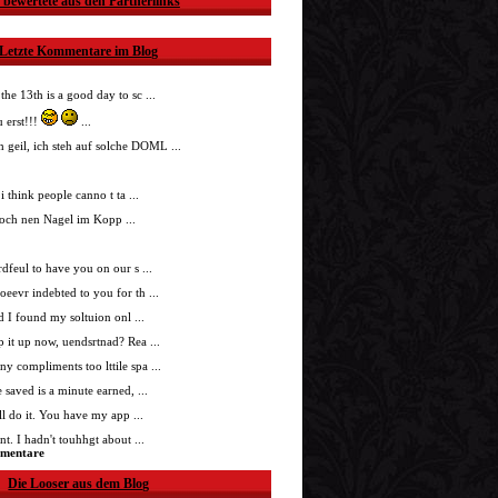
 bewertete aus den Partnerlinks
Letzte Kommentare im Blog
 the 13th is a good day to sc ...
 erst!!!
...
h geil, ich steh auf solche DOML ...
i think people canno t ta ...
doch nen Nagel im Kopp ...
nrdfeul to have you on our s ...
roeevr indebted to you for th ...
ad I found my soltuion onl ...
p it up now, uendsrtnad? Rea ...
ny compliments too lttile spa ...
 saved is a minute earned, ...
'll do it. You have my app ...
t. I hadn't touhhgt about ...
mmentare
Die Looser aus dem Blog