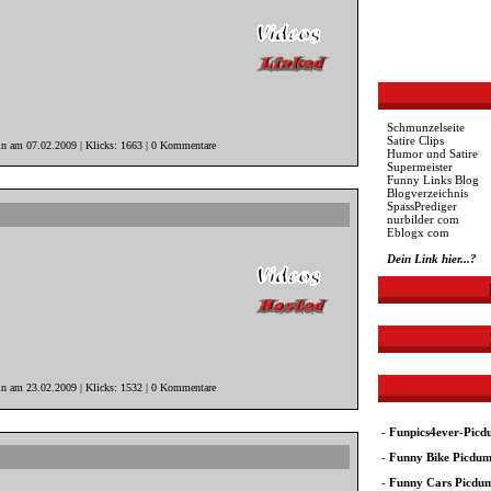
Schmunzelseite
Satire Clips
in am 07.02.2009 | Klicks: 1663 | 0 Kommentare
Humor und Satire
Supermeister
Funny Links Blog
Blogverzeichnis
SpassPrediger
nurbilder com
Eblogx com
Dein Link hier...?
in am 23.02.2009 | Klicks: 1532 | 0 Kommentare
-
Funpics4ever-Pic
-
Funny Bike Picdu
-
Funny Cars Picdu