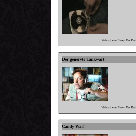
Videos | von Pinky The Bra
Der genervte Tankwart
Videos | von Pinky The Bra
Candy War!