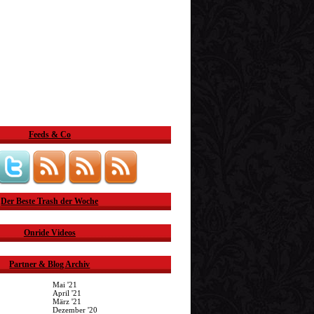
Feeds & Co
Der Beste Trash der Woche
Onride Videos
Partner & Blog Archiv
Mai '21
April '21
März '21
Dezember '20