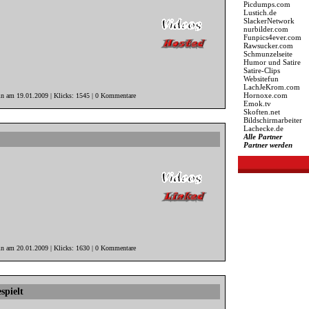
Picdumps.com
Lustich.de
SlackerNetwork
nurbilder.com
Funpics4ever.com
Rawsucker.com
Schmunzelseite
Humor und Satire
Satire-Clips
Websitefun
LachJeKrom.com
Hornoxe.com
in am 19.01.2009 | Klicks: 1545 | 0 Kommentare
Emok.tv
Skoften.net
Bildschirmarbeiter
Lachecke.de
Alle Partner
Partner werden
in am 20.01.2009 | Klicks: 1630 | 0 Kommentare
spielt