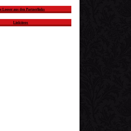
e Looser aus den Partnerlinks
Linktipps