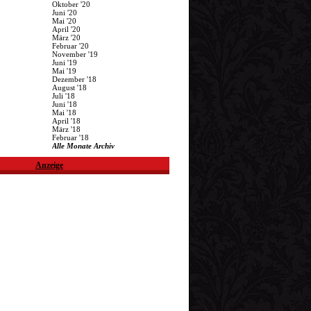
Oktober '20
Juni '20
Mai '20
April '20
März '20
Februar '20
November '19
Juni '19
Mai '19
Dezember '18
August '18
Juli '18
Juni '18
Mai '18
April '18
März '18
Februar '18
Alle Monate Archiv
Anzeige