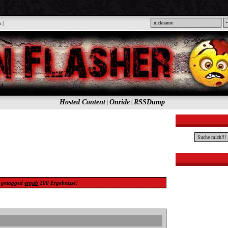
n
|
Hosted Content
Onride
RSSDump
|
|
getagged
ergab
200
Ergebnisse!