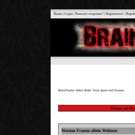
Home
|
Login
|
Passwort vergessen?
|
Registrieren!
|
Regel
BrainFlasher Videos Bilder Trash Spiele und Nonsens
Einträge mit
War
Warum Frauen allein Wohnen