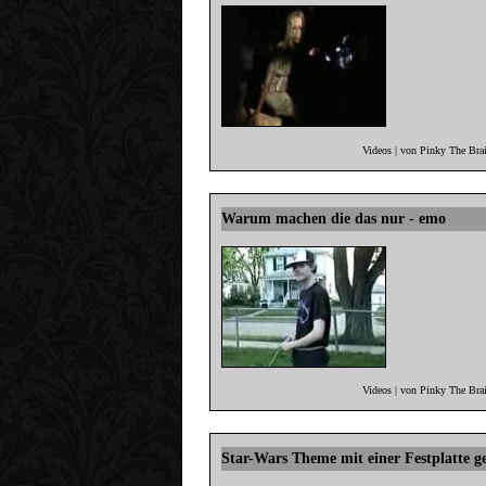
Videos | von Pinky The Bra
Warum machen die das nur - emo
Videos | von Pinky The Bra
Star-Wars Theme mit einer Festplatte ge