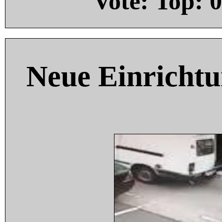
Vote: Top:
0
Neue Einricht