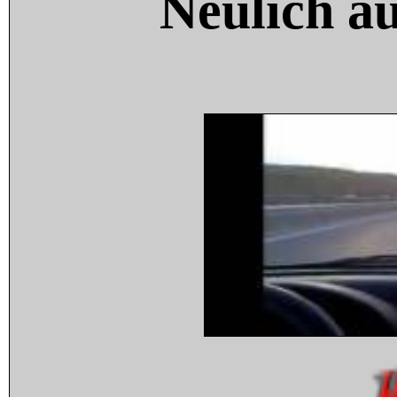
Neulich a