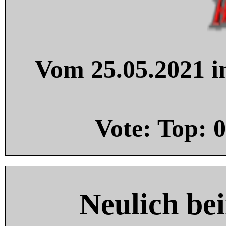
Vom 25.05.2021 in
Vote: Top:
0
Neulich be