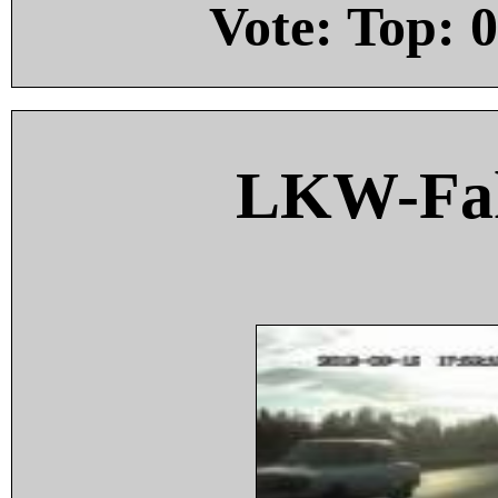
Vote: Top:
0
LKW-Fah