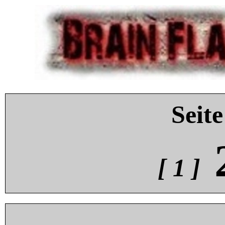
Seite
[ 1 ]