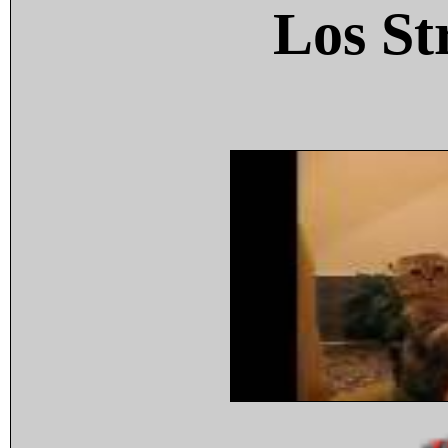
Los St