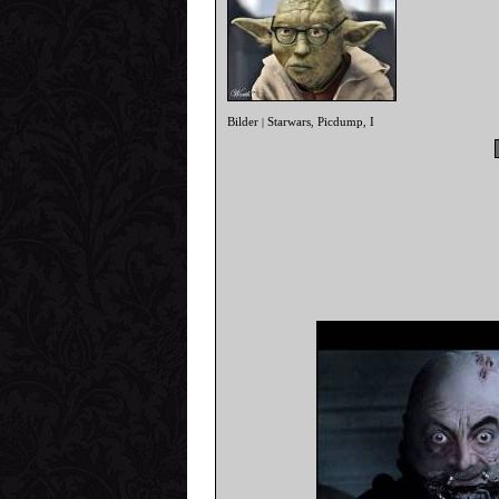
Bilder
Starwars
Picdump
I
|
,
,