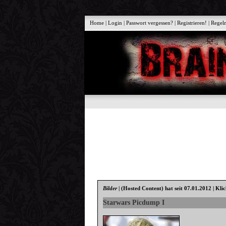
Home
|
Login
|
Passwort vergessen?
|
Registrieren!
|
Regel
Bilder
|
(Hosted Content)
hat seit 07.01.2012 | Kli
Starwars Picdump I