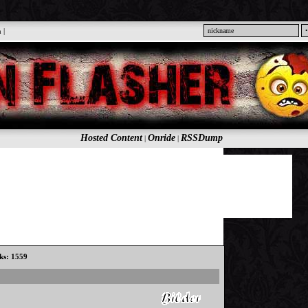
n
|
Hosted Content
Onride
RSSDump
|
|
cks: 1559