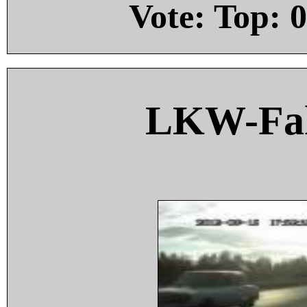
Vote: Top:
0
LKW-Fah