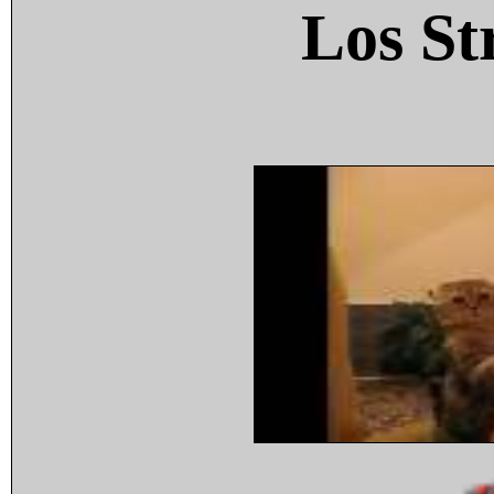
Los St