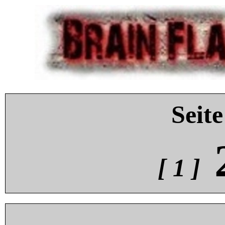
Seite
[ 1 ]