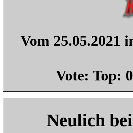
Vom 25.05.2021 in
Vote: Top:
0
Neulich be