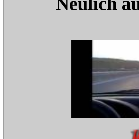
Neulich a