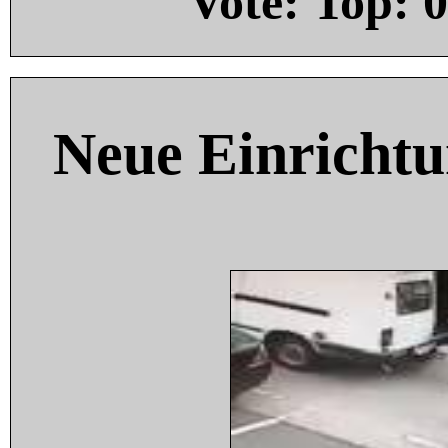
Vote: Top:
0
Neue Einricht