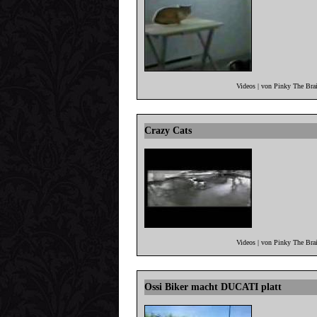
Videos | von Pinky The Bra
Crazy Cats
Videos | von Pinky The Bra
Ossi Biker macht DUCATI platt