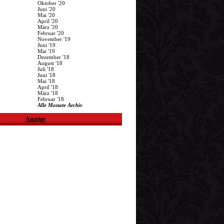
Oktober '20
Juni '20
Mai '20
April '20
März '20
Februar '20
November '19
Juni '19
Mai '19
Dezember '18
August '18
Juli '18
Juni '18
Mai '18
April '18
März '18
Februar '18
Alle Monate Archiv
Anzeige