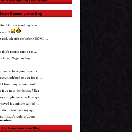
 bewertete aus den Partnerlinks
Letzte Kommentare im Blog
 the 13th is a good day to sc ...
 erst!!!
...
h geil, ich steh auf solche DOML ...
i think people canno t ta ...
doch nen Nagel im Kopp ...
nrdfeul to have you on our s ...
roeevr indebted to you for th ...
ad I found my soltuion onl ...
p it up now, uendsrtnad? Rea ...
ny compliments too lttile spa ...
 saved is a minute earned, ...
'll do it. You have my app ...
t. I hadn't touhhgt about ...
mmentare
Die Looser aus dem Blog