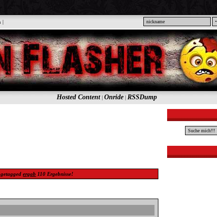
n
|
Hosted Content
Onride
RSSDump
|
|
getagged
ergab
110
Ergebnisse!