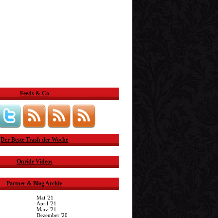
Feeds & Co
Der Beste Trash der Woche
Onride Videos
Partner & Blog Archiv
Mai '21
April '21
März '21
Dezember '20