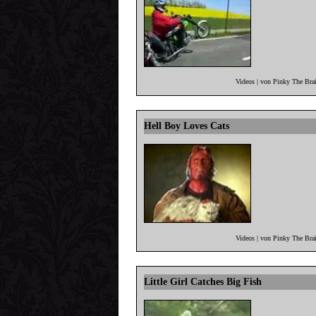
Videos | von Pinky The Bra
Hell Boy Loves Cats
Videos | von Pinky The Bra
Little Girl Catches Big Fish