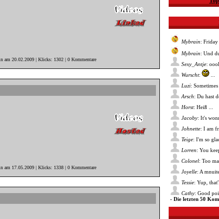
Top
Mybrain
: Friday
Mybrain
: Und du
in am 20.02.2009 | Klicks: 1302 | 0 Kommentare
Sexy_Antje
: ooo
Wurscht
:
...
Luzi
: Sometimes 
Arsch
: Du hast 
Horst
: Heiß ...
Jacoby
: It's wo
Johnette
: I am f
Teige
: I'm so gl
Lorren
: You kee
Colonel
: Too ma
in am 17.05.2009 | Klicks: 1338 | 0 Kommentare
Joyelle
: A mnuite
Tessie
: Yup, that
Cathy
: Good poin
- Die letzten 50 Ko