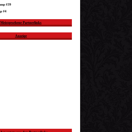
dump #39
mp #4
Meistgesehene Partnerlinks
Anzeige