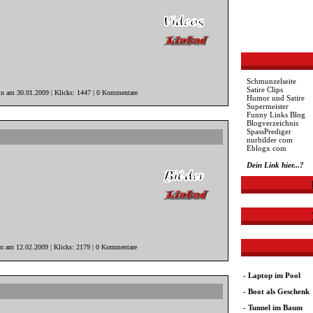
Schmunzelseite
Satire Clips
in am 30.01.2009 | Klicks: 1447 | 0 Kommentare
Humor und Satire
Supermeister
Funny Links Blog
Blogverzeichnis
SpassPrediger
nurbilder com
Eblogx com
Dein Link hier...?
in am 12.02.2009 | Klicks: 2179 | 0 Kommentare
-
Laptop im Pool
-
Boot als Geschenk
-
Tunnel im Baum