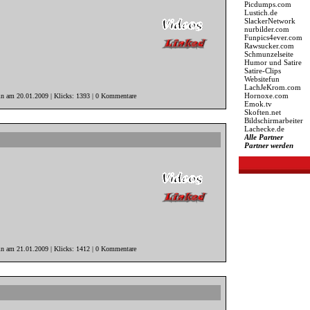
Picdumps.com
Lustich.de
SlackerNetwork
nurbilder.com
Funpics4ever.com
Rawsucker.com
Schmunzelseite
Humor und Satire
Satire-Clips
Websitefun
LachJeKrom.com
Hornoxe.com
in am 20.01.2009 | Klicks: 1393 | 0 Kommentare
Emok.tv
Skoften.net
Bildschirmarbeiter
Lachecke.de
Alle Partner
Partner werden
in am 21.01.2009 | Klicks: 1412 | 0 Kommentare