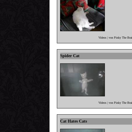
Videos | von Pinky The Bra
Spider Cat
Videos | von Pinky The Bra
Cat Hates Cats