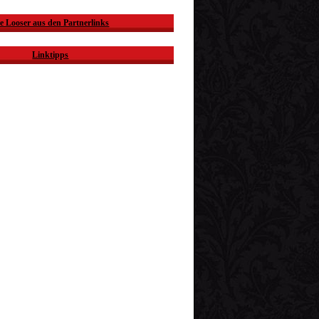
e Looser aus den Partnerlinks
Linktipps