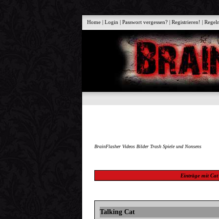
Home
|
Login
|
Passwort vergessen?
|
Registrieren!
|
Regel
BrainFlasher Videos Bilder Trash Spiele und Nonsens
Einträge mit
Cat
Talking Cat