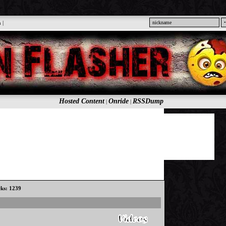
n
|
Hosted Content
Onride
RSSDump
|
|
cks: 1239