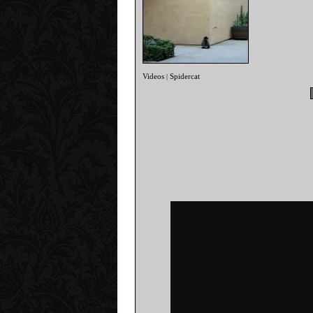
Videos
Spidercat
|