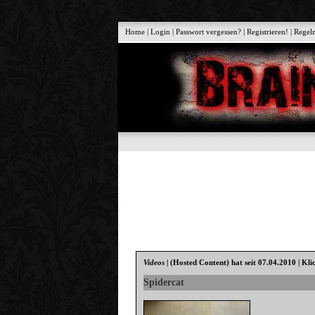
Home
|
Login
|
Passwort vergessen?
|
Registrieren!
|
Regel
Videos
|
(Hosted Content)
hat seit 07.04.2010 | Kli
Spidercat