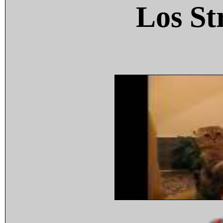
Los St