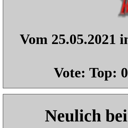
Vom 25.05.2021 in
Vote: Top:
0
Neulich be