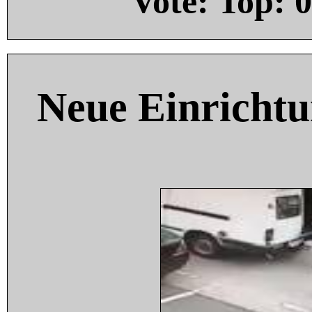
Vote: Top:
0
Neue Einricht