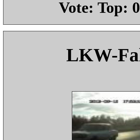
Vote: Top:
0
LKW-Fah