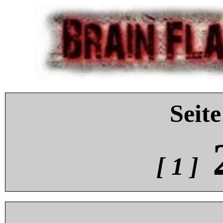
Seite
[ 1 ]