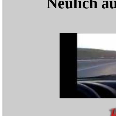
Neulich a