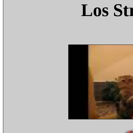
Los St