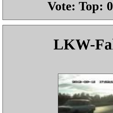
Vote: Top:
0
LKW-Fah