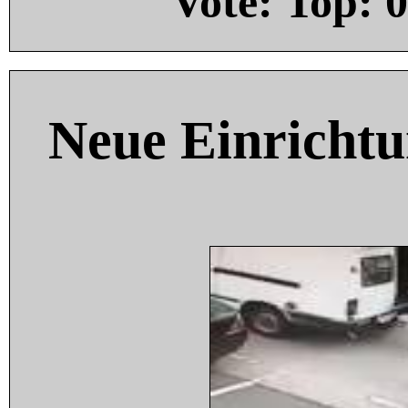
Vote: Top:
0
Neue Einricht