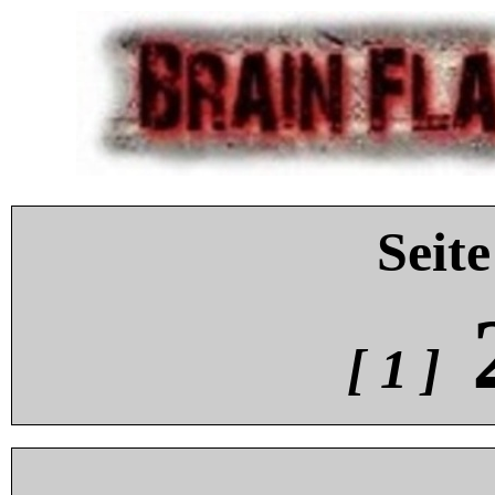
Seite
[ 1 ]