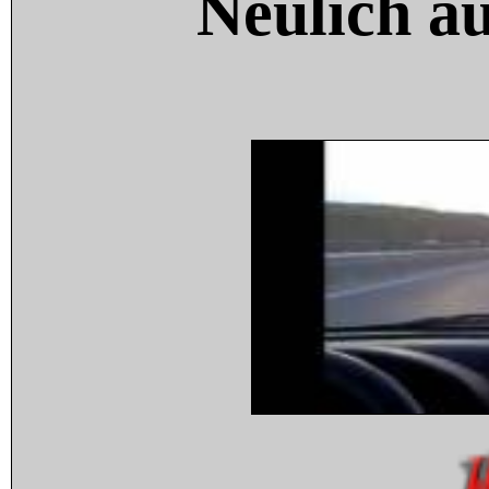
Neulich a