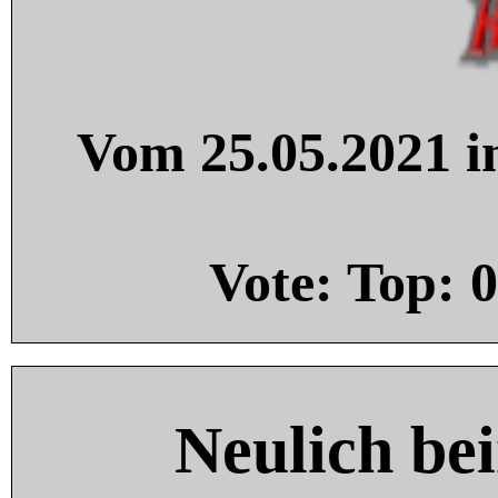
Vom 25.05.2021 in
Vote: Top:
0
Neulich be