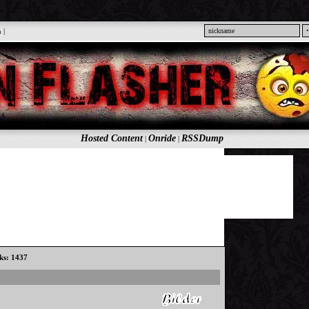
n
|
Hosted Content
Onride
RSSDump
|
|
cks: 1437