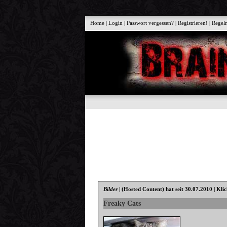
Home
|
Login
|
Passwort vergessen?
|
Registrieren!
|
Regel
Bilder
|
(Hosted Content)
hat seit 30.07.2010 | Kli
Freaky Cats