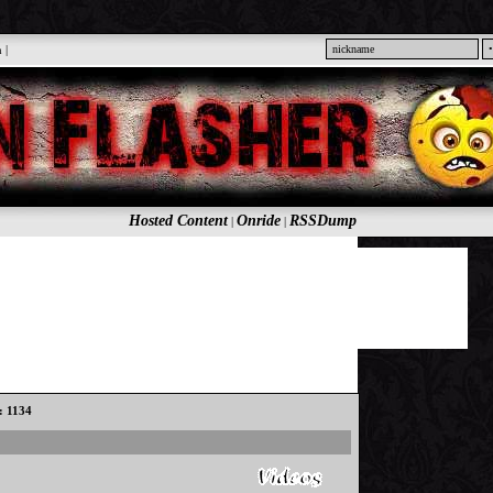
n
|
Hosted Content
Onride
RSSDump
|
|
s: 1134