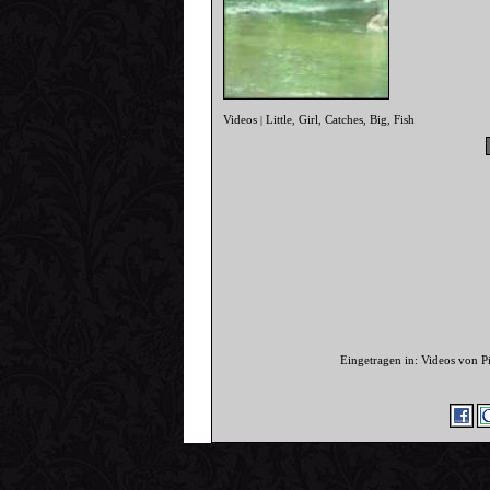
Videos
Little
Girl
Catches
Big
Fish
|
,
,
,
,
Eingetragen in: Videos von 