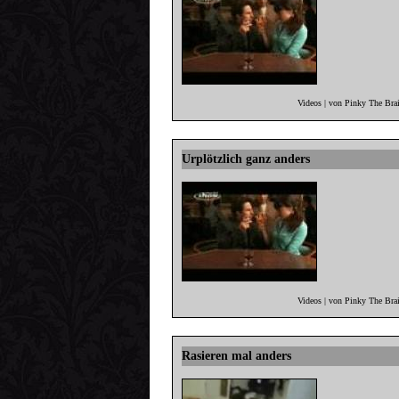
Videos | von Pinky The Bra
Urplötzlich ganz anders
Videos | von Pinky The Bra
Rasieren mal anders