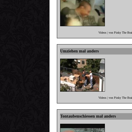
Videos | von Pinky The Bra
Umziehen mal anders
Videos | von Pinky The Bra
Tontaubenschiessen mal anders