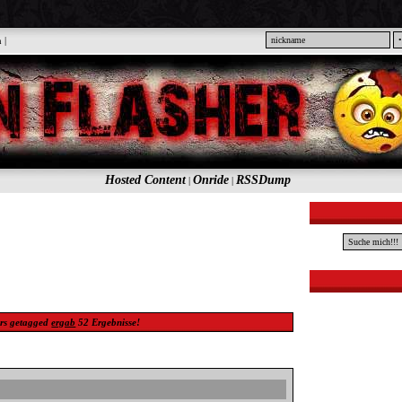
n
|
Hosted Content
Onride
RSSDump
|
|
rs
getagged
ergab
52
Ergebnisse!