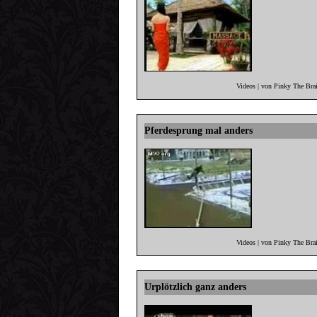
Videos | von Pinky The Bra
Pferdesprung mal anders
Videos | von Pinky The Bra
Urplötzlich ganz anders