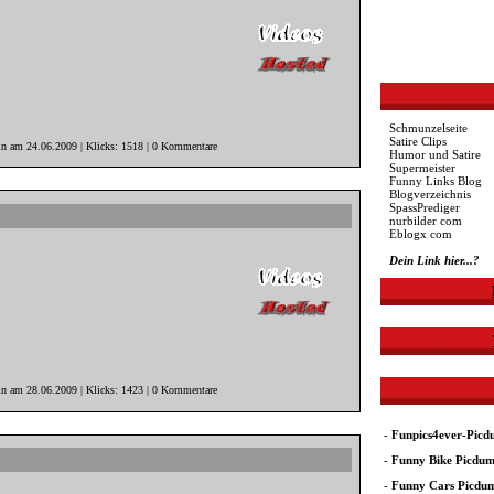
Schmunzelseite
Satire Clips
in am 24.06.2009 | Klicks: 1518 | 0 Kommentare
Humor und Satire
Supermeister
Funny Links Blog
Blogverzeichnis
SpassPrediger
nurbilder com
Eblogx com
Dein Link hier...?
in am 28.06.2009 | Klicks: 1423 | 0 Kommentare
-
Funpics4ever-Pic
-
Funny Bike Picdu
-
Funny Cars Picdu