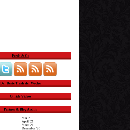
Feeds & Co
Der Beste Trash der Woche
Onride Videos
Partner & Blog Archiv
Mai '21
April '21
März '21
Dezember '20