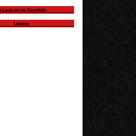
e Looser aus den Partnerlinks
Linktipps