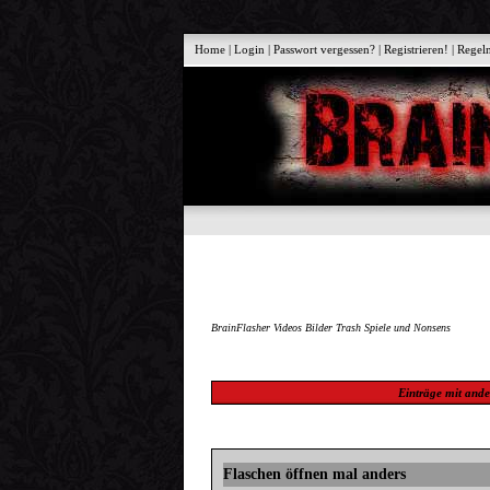
Home
|
Login
|
Passwort vergessen?
|
Registrieren!
|
Regel
BrainFlasher Videos Bilder Trash Spiele und Nonsens
Einträge mit
ande
Flaschen öffnen mal anders