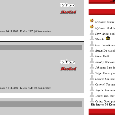
Top
Mybrain
: Friday
Mybrain
: Und du
in am 04.11.2009 | Klicks: 1395 | 0 Kommentare
Sexy_Antje
: ooo
Wurscht
:
...
Luzi
: Sometimes 
Arsch
: Du hast 
Horst
: Heiß ...
Jacoby
: It's wo
Johnette
: I am f
Teige
: I'm so gl
Lorren
: You kee
Colonel
: Too ma
in am 14.11.2009 | Klicks: 1515 | 0 Kommentare
Joyelle
: A mnuite
Tessie
: Yup, that
Cathy
: Good poin
- Die letzten 50 Ko