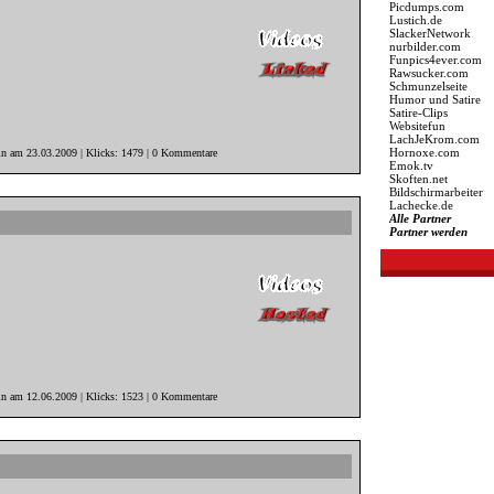
Picdumps.com
Lustich.de
SlackerNetwork
nurbilder.com
Funpics4ever.com
Rawsucker.com
Schmunzelseite
Humor und Satire
Satire-Clips
Websitefun
LachJeKrom.com
Hornoxe.com
in am 23.03.2009 | Klicks: 1479 | 0 Kommentare
Emok.tv
Skoften.net
Bildschirmarbeiter
Lachecke.de
Alle Partner
Partner werden
in am 12.06.2009 | Klicks: 1523 | 0 Kommentare