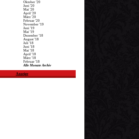
Oktober '20
Juni '20
Mai '20
April '20
März '20
Februar '20
November '19
Juni '19
Mai '19
Dezember '18
August '18
Juli '18
Juni '18
Mai '18
April '18
März '18
Februar '18
Alle Monate Archiv
Anzeige