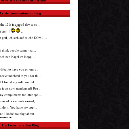
 bewertete aus den Partnerlinks
Letzte Kommentare im Blog
 the 13th is a good day to sc ...
 erst!!!
...
h geil, ich steh auf solche DOML ...
i think people canno t ta ...
doch nen Nagel im Kopp ...
nrdfeul to have you on our s ...
roeevr indebted to you for th ...
ad I found my soltuion onl ...
p it up now, uendsrtnad? Rea ...
ny compliments too lttile spa ...
 saved is a minute earned, ...
'll do it. You have my app ...
t. I hadn't touhhgt about ...
mmentare
Die Looser aus dem Blog