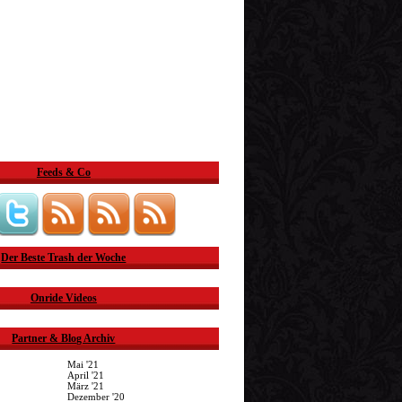
Feeds & Co
Der Beste Trash der Woche
Onride Videos
Partner & Blog Archiv
Mai '21
April '21
März '21
Dezember '20