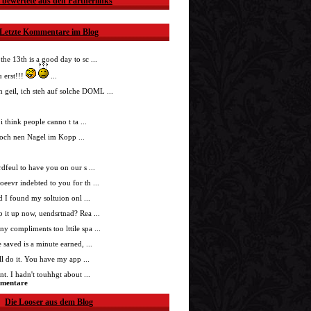
 bewertete aus den Partnerlinks
Letzte Kommentare im Blog
 the 13th is a good day to sc ...
 erst!!!
...
h geil, ich steh auf solche DOML ...
i think people canno t ta ...
doch nen Nagel im Kopp ...
nrdfeul to have you on our s ...
roeevr indebted to you for th ...
ad I found my soltuion onl ...
p it up now, uendsrtnad? Rea ...
ny compliments too lttile spa ...
 saved is a minute earned, ...
'll do it. You have my app ...
t. I hadn't touhhgt about ...
mmentare
Die Looser aus dem Blog