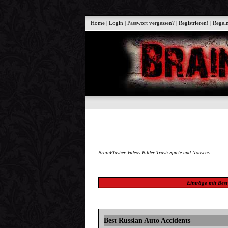
Home
|
Login
|
Passwort vergessen?
|
Registrieren!
|
Regel
BrainFlasher Videos Bilder Trash Spiele und Nonsens
Einträge mit
Best
Best Russian Auto Accidents