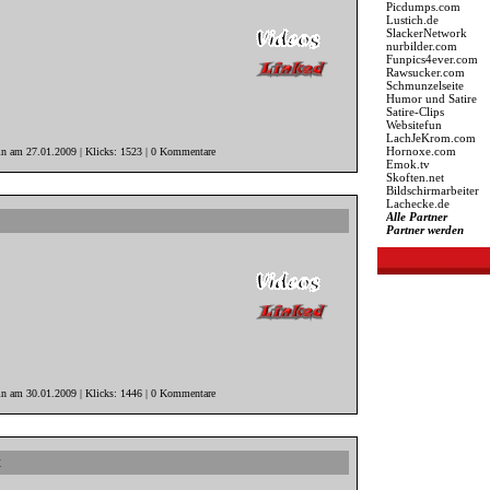
Picdumps.com
Lustich.de
SlackerNetwork
nurbilder.com
Funpics4ever.com
Rawsucker.com
Schmunzelseite
Humor und Satire
Satire-Clips
Websitefun
LachJeKrom.com
Hornoxe.com
in am 27.01.2009 | Klicks: 1523 | 0 Kommentare
Emok.tv
Skoften.net
Bildschirmarbeiter
Lachecke.de
Alle Partner
Partner werden
in am 30.01.2009 | Klicks: 1446 | 0 Kommentare
t