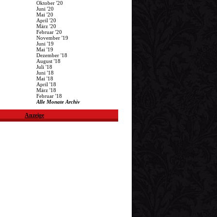
Oktober '20
Juni '20
Mai '20
April '20
März '20
Februar '20
November '19
Juni '19
Mai '19
Dezember '18
August '18
Juli '18
Juni '18
Mai '18
April '18
März '18
Februar '18
Alle Monate Archiv
Anzeige