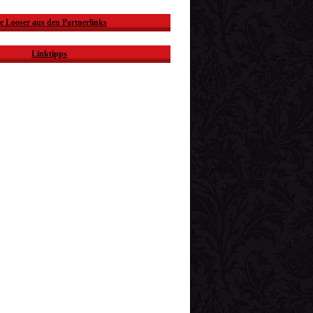
e Looser aus den Partnerlinks
Linktipps