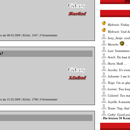
Top
Mybrain
: Friday
Mybrain
: Und du
in am 08.03.2009 | Klicks: 1547 | 0 Kommentare
Sexy_Antje
: ooo
Wurscht
:
...
Luzi
: Sometimes 
n?
Arsch
: Du hast 
Horst
: Heiß ...
Jacoby
: It's wo
Johnette
: I am f
Teige
: I'm so gl
Lorren
: You kee
Colonel
: Too ma
in am 21.03.2009 | Klicks: 1798 | 0 Kommentare
Joyelle
: A mnuite
Tessie
: Yup, that
Cathy
: Good poin
- Die letzten 50 Ko