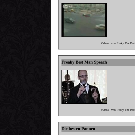
Videos | von Pinky The Bra
Freaky Best Man Speach
Videos | von Pinky The Bra
Die besten Pannen