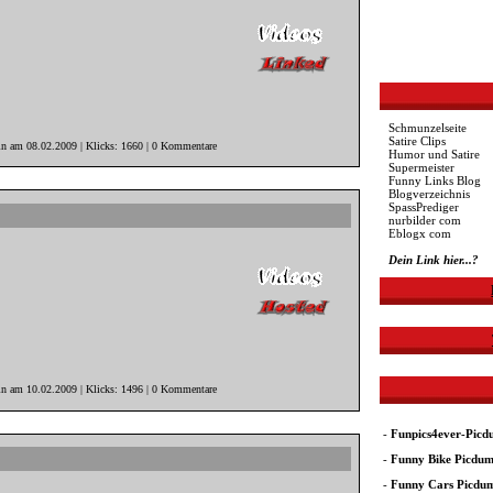
Schmunzelseite
Satire Clips
in am 08.02.2009 | Klicks: 1660 | 0 Kommentare
Humor und Satire
Supermeister
Funny Links Blog
Blogverzeichnis
SpassPrediger
nurbilder com
Eblogx com
Dein Link hier...?
in am 10.02.2009 | Klicks: 1496 | 0 Kommentare
-
Funpics4ever-Pic
-
Funny Bike Picdu
-
Funny Cars Picdu