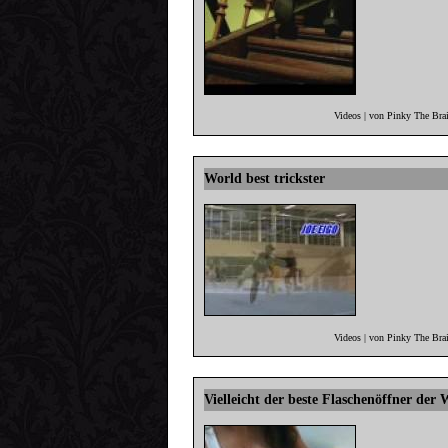
Videos | von Pinky The Bra
World best trickster
Videos | von Pinky The Bra
Vielleicht der beste Flaschenöffner der 