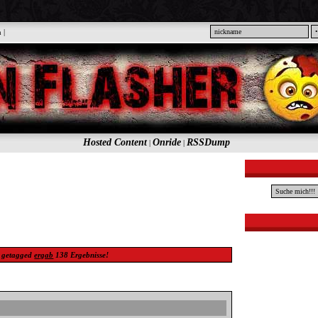
n
|
Hosted Content
Onride
RSSDump
|
|
getagged
ergab
138
Ergebnisse!