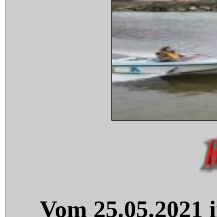
Vom 25.05.2021 i