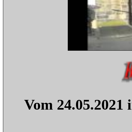
Vom 24.05.2021 i