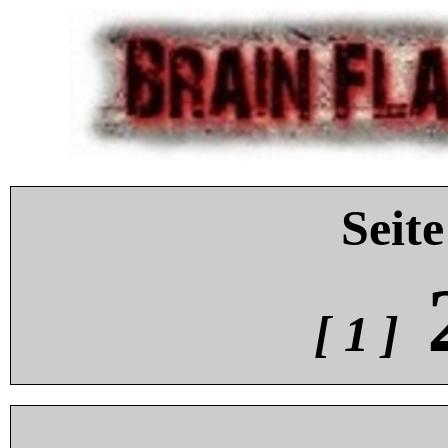
Seite
[ 1 ]