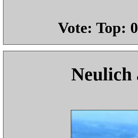
Vote: Top:
0
Neulich 