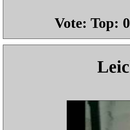
Vote: Top:
0
Leic