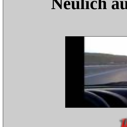
Neulich a