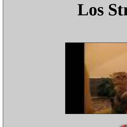
Los St