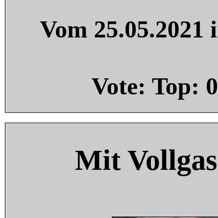
Vom 25.05.2021 i
Vote: Top:
0
Mit Vollgas