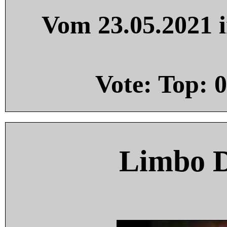
Vom 23.05.2021 i
Vote: Top:
0
Limbo 