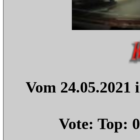
Vom 24.05.2021 i
Vote: Top:
0