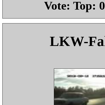
Vote: Top:
0
LKW-Fah