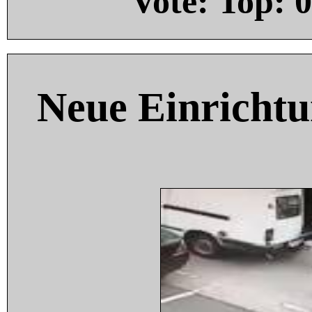
Vote: Top:
0
Neue Einricht