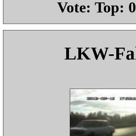
Vote: Top:
0
LKW-Fah