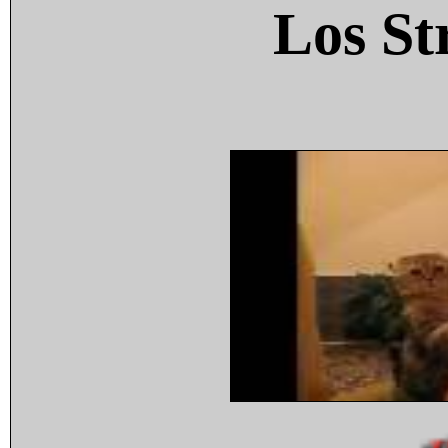
Los St