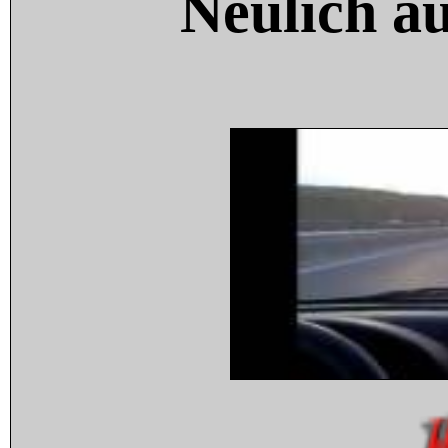
Neulich a