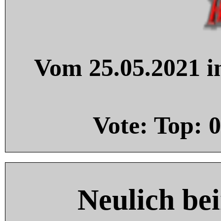
Vom 25.05.2021 in
Vote: Top:
0
Neulich be