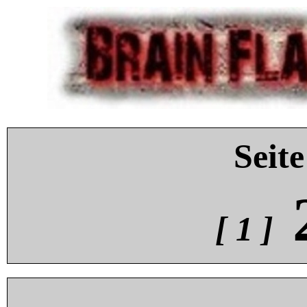
Seite
[ 1 ]