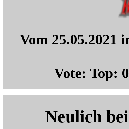
Vom 25.05.2021 in
Vote: Top:
0
Neulich be