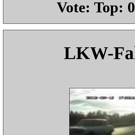
Vote: Top:
0
LKW-Fah