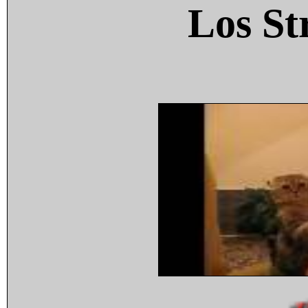
Los St