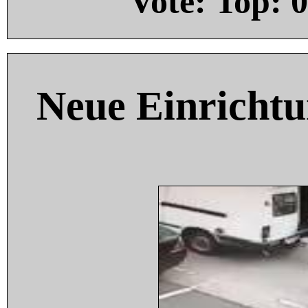
Vote: Top:
0
Neue Einricht