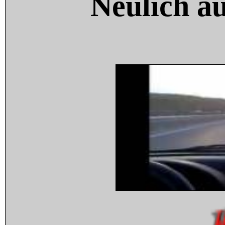
Neulich a