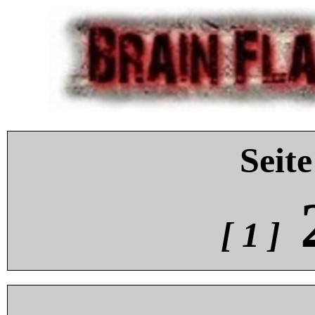
Seite
[ 1 ]