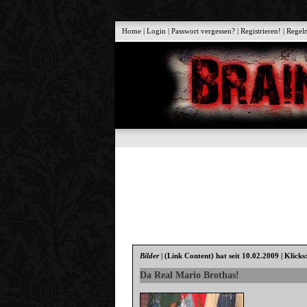
Home
|
Login
|
Passwort vergessen?
|
Registrieren!
|
Regel
Bilder
|
(Link Content)
hat seit 10.02.2009 | Klicks
Da Real Mario Brothas!