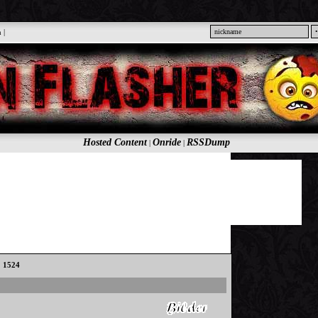
n
|
Hosted Content
Onride
RSSDump
|
|
: 1524