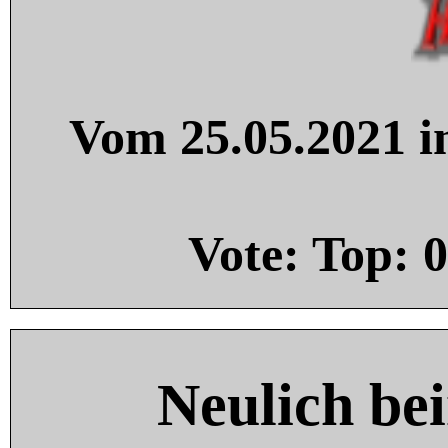
Vom 25.05.2021 in
Vote: Top:
0
Neulich be