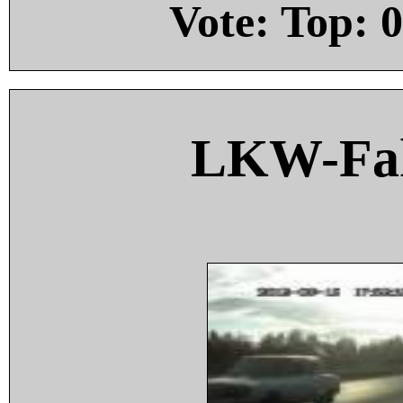
Vote: Top:
0
LKW-Fah