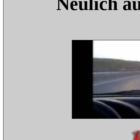
Neulich a