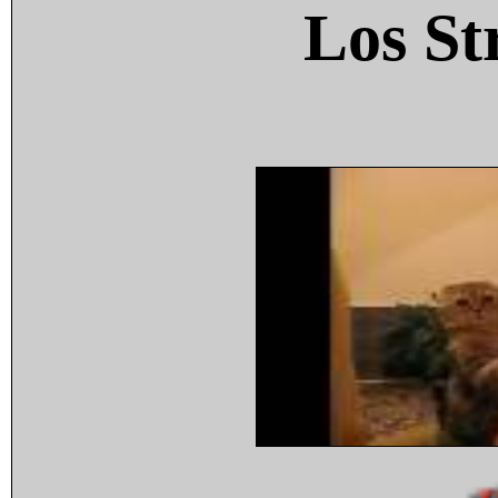
Los St