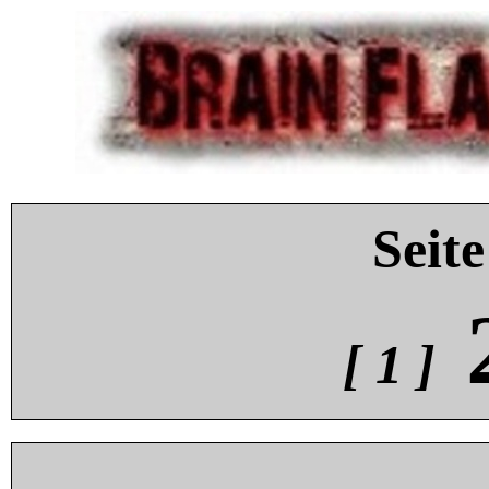
Seite
[ 1 ]