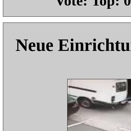
Vote: Top:
0
Neue Einricht