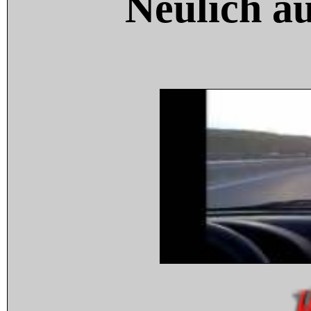
Neulich a