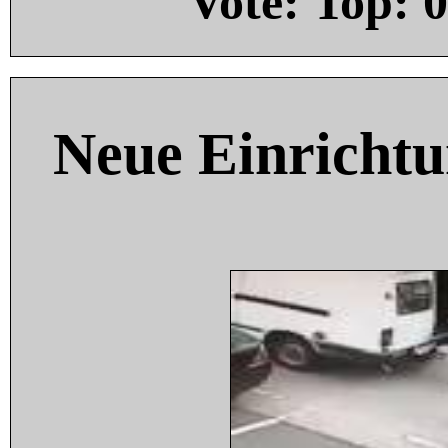
Vote: Top:
0
Neue Einricht