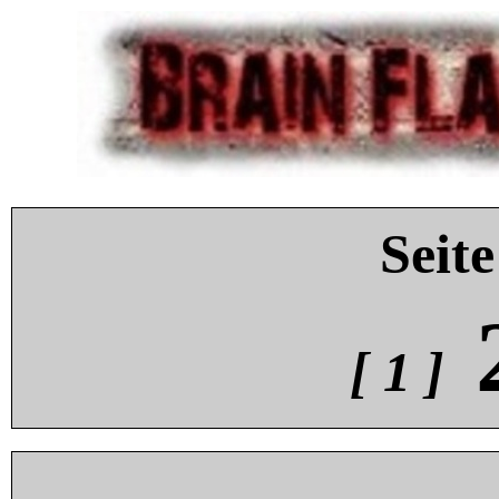
Seite
[ 1 ]