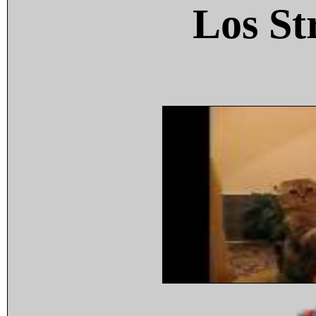
Los St