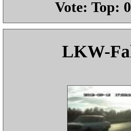
Vote: Top:
0
LKW-Fah