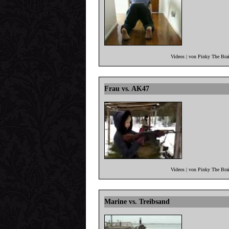
Videos | von Pinky The Bra
Frau vs. AK47
Videos | von Pinky The Bra
Marine vs. Treibsand