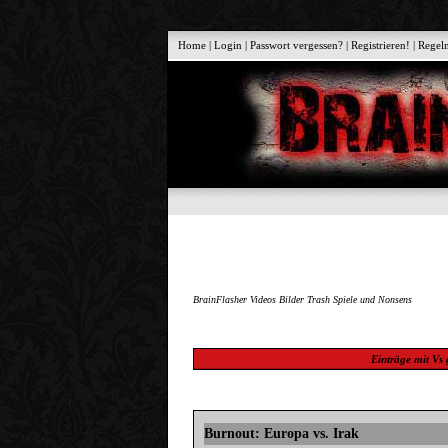
Home
|
Login
|
Passwort vergessen?
|
Registrieren!
|
Regel
BrainFlasher Videos Bilder Trash Spiele und Nonsens
Einträge mit
Vs
Burnout: Europa vs. Irak