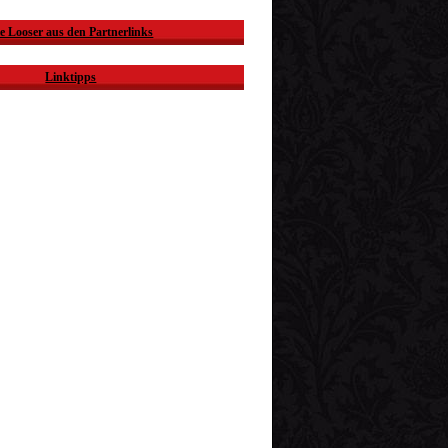
e Looser aus den Partnerlinks
Linktipps