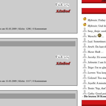
Top
Mybrain
: Friday
Mybrain
: Und du
in am 05.03.2009 | Klicks: 1296 | 0 Kommentare
Sexy_Antje
: ooo
Wurscht
:
...
Luzi
: Sometimes 
Arsch
: Du hast 
Horst
: Heiß ...
Jacoby
: It's wo
Johnette
: I am f
Teige
: I'm so gl
Lorren
: You kee
Colonel
: Too ma
in am 15.03.2009 | Klicks: 1117 | 0 Kommentare
Joyelle
: A mnuite
Tessie
: Yup, that
Cathy
: Good poin
- Die letzten 50 Ko