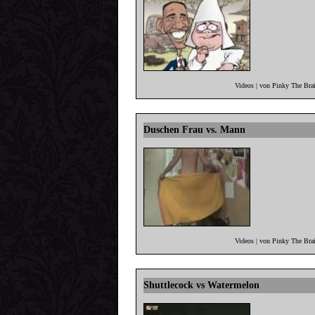
Videos | von Pinky The Bra
Duschen Frau vs. Mann
Videos | von Pinky The Bra
Shuttlecock vs Watermelon