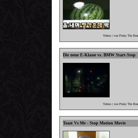
Videos | von Pinky The Bra
Die neue E-Klasse vs. BMW Start-Stop
Videos | von Pinky The Bra
Toast Vs Me - Stop Motion Movie