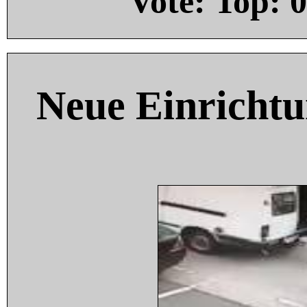
Vote: Top:
0
Neue Einricht