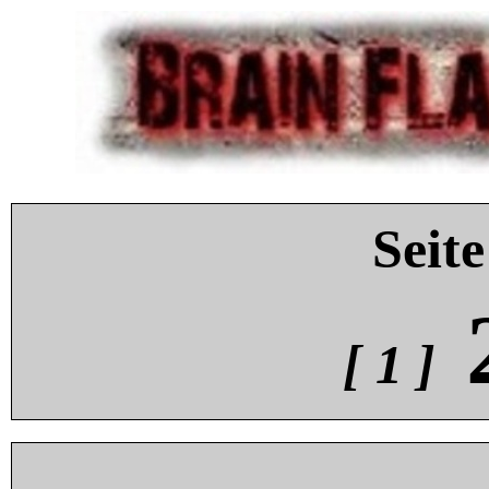
Seite
[ 1 ]