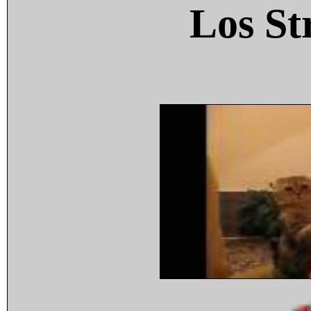
Los St