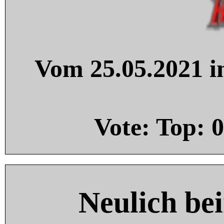
Vom 25.05.2021 in
Vote: Top:
0
Neulich be