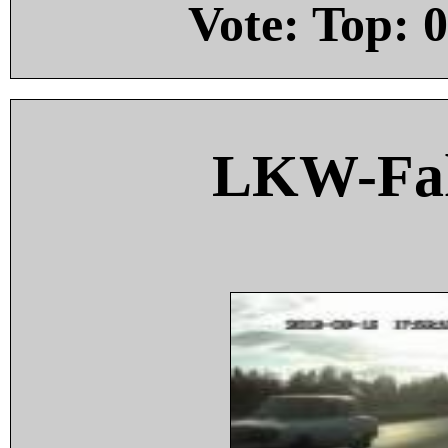
Vote: Top:
0
LKW-Fah