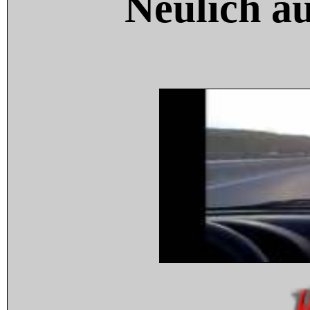
Neulich a