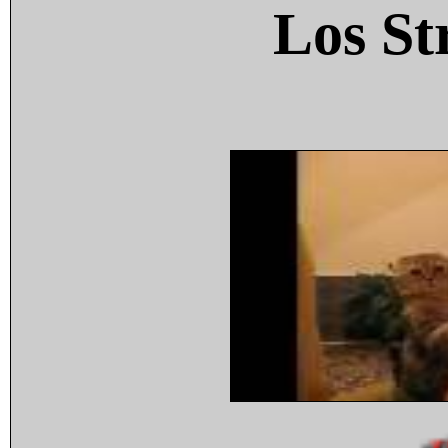
Los St