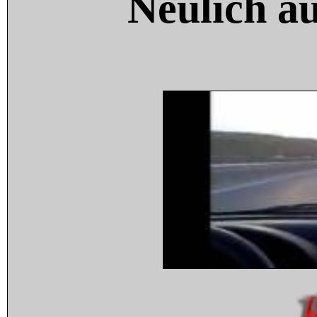
Neulich a