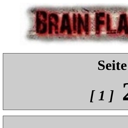
Seite
[ 1 ]