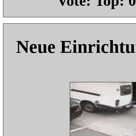
Vote: Top:
0
Neue Einricht