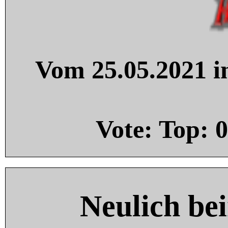
Vom 25.05.2021 in
Vote: Top:
0
Neulich be