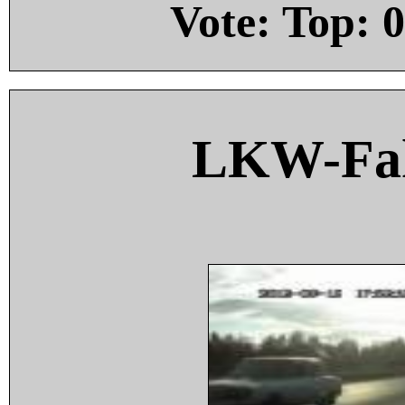
Vote: Top:
0
LKW-Fah