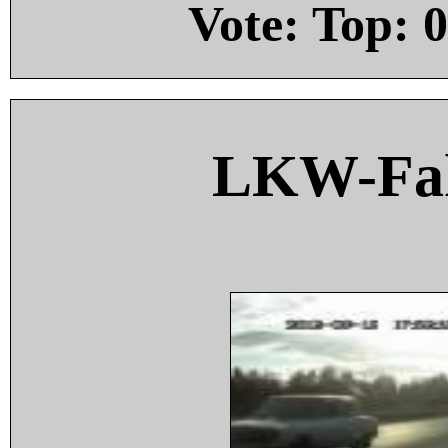
Vote: Top:
0
LKW-Fah