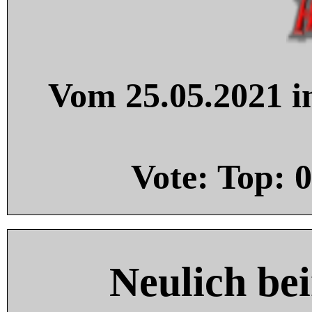
Vom 25.05.2021 in
Vote: Top:
0
Neulich be