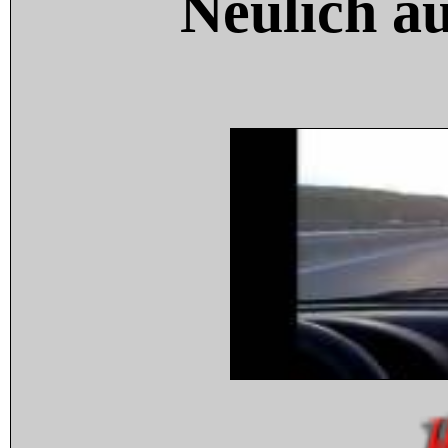
Neulich a