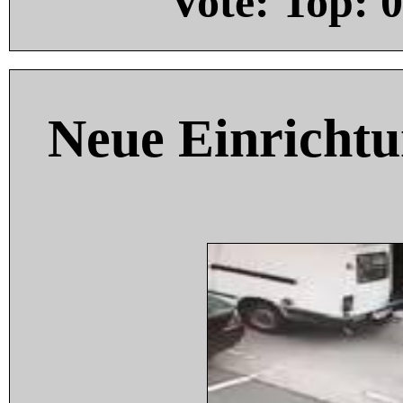
Vote: Top:
0
Neue Einricht