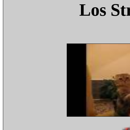
Los St