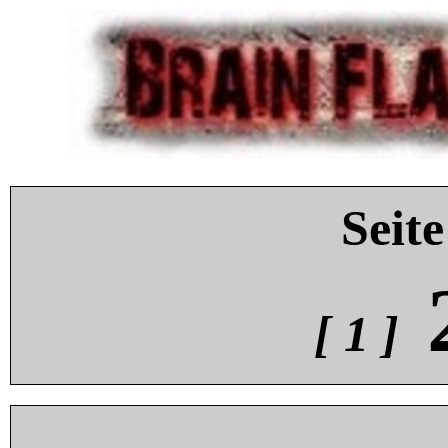
Seite
[ 1 ]