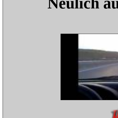
Neulich a