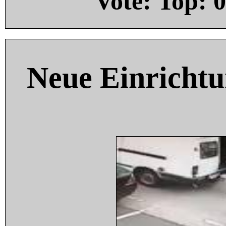
Vote: Top:
0
Neue Einricht