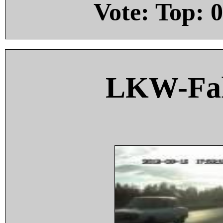
Vote: Top:
0
LKW-Fah