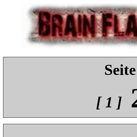
Seite
[ 1 ]