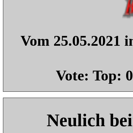
Vom 25.05.2021 in
Vote: Top:
0
Neulich be