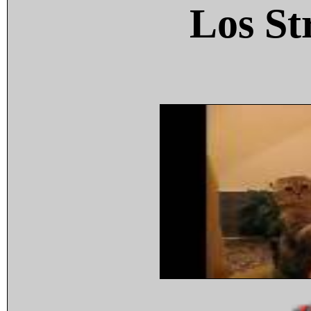
Los St