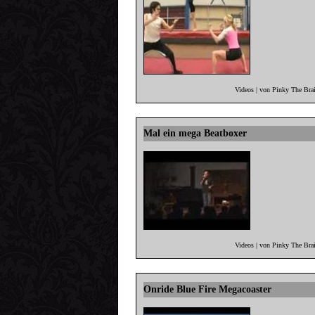
Videos | von Pinky The Bra
Mal ein mega Beatboxer
Videos | von Pinky The Bra
Onride Blue Fire Megacoaster