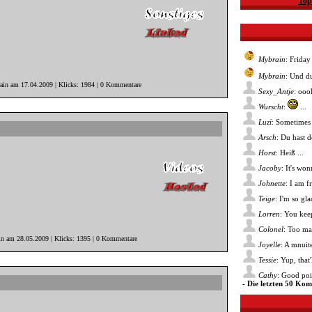
Top
Mybrain
: Friday
Mybrain
: Und du
rain am 17.04.2009 | Klicks: 1984 | 0 Kommentare
Sexy_Antje
: ooo
Wurscht
:
...
Luzi
: Sometimes 
Arsch
: Du hast 
Horst
: Heiß ...
Jacoby
: It's wo
Johnette
: I am f
Teige
: I'm so gl
Lorren
: You kee
Colonel
: Too ma
in am 28.05.2009 | Klicks: 1395 | 0 Kommentare
Joyelle
: A mnuite
Tessie
: Yup, that
Cathy
: Good poin
- Die letzten 50 Ko