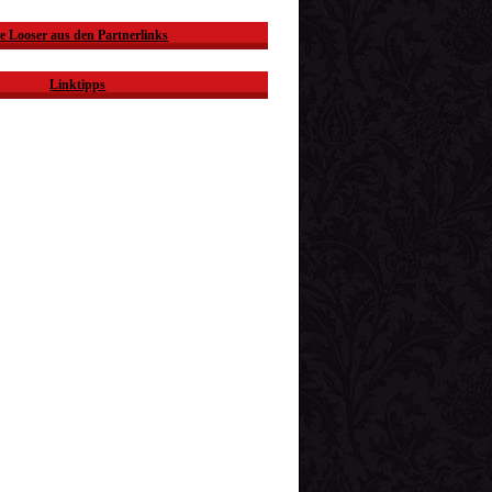
e Looser aus den Partnerlinks
Linktipps