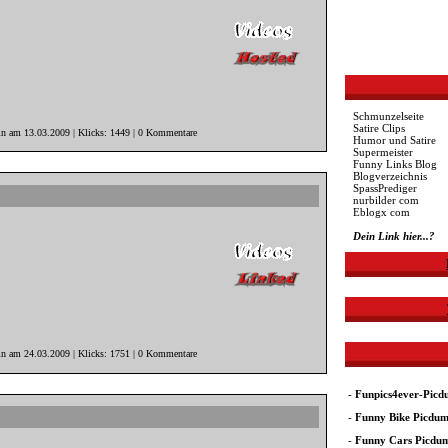
Schmunzelseite
Satire Clips
in am 13.03.2009 | Klicks: 1449 | 0 Kommentare
Humor und Satire
Supermeister
Funny Links Blog
Blogverzeichnis
SpassPrediger
nurbilder com
Eblogx com
Dein Link hier...?
in am 24.03.2009 | Klicks: 1751 | 0 Kommentare
-
Funpics4ever-Pic
-
Funny Bike Picdu
-
Funny Cars Picdu