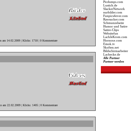
Picdumps.com
Lustich.de
SlackerNetwork
nurbilder.com
Funpics4ever.com
Rawsucker.com
Schmunzelseite
Humor und Satire
Satire-Clips
Websitefun
LachJeKrom.com
Hornoxe.com
in am 14.02.2009 | Klicks: 1718 | 0 Kommentare
Emok.tv
Skoften.net
Bildschirmarbeiter
Lachecke.de
Alle Partner
Partner werden
in am 22.02.2009 | Klicks: 1405 | 0 Kommentare