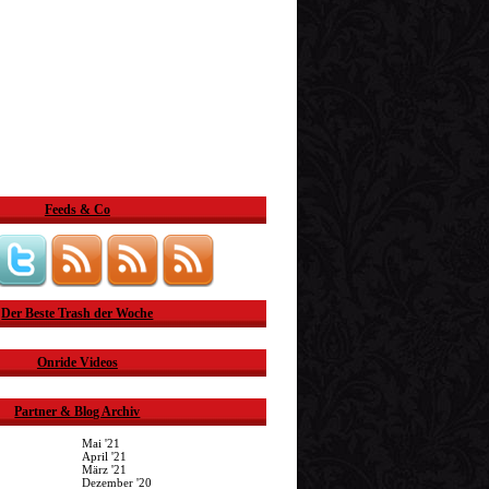
Feeds & Co
Der Beste Trash der Woche
Onride Videos
Partner & Blog Archiv
Mai '21
April '21
März '21
Dezember '20