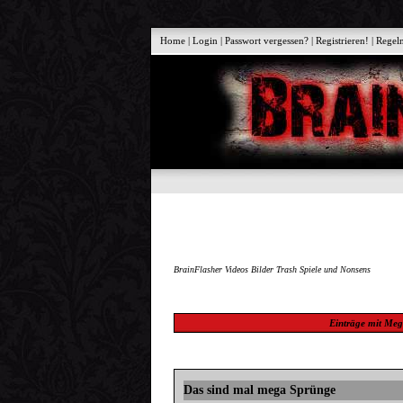
Home
|
Login
|
Passwort vergessen?
|
Registrieren!
|
Regel
BrainFlasher Videos Bilder Trash Spiele und Nonsens
Einträge mit
Meg
Das sind mal mega Sprünge