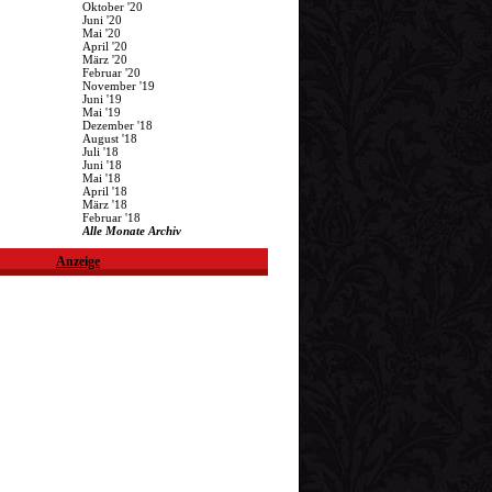
Oktober '20
Juni '20
Mai '20
April '20
März '20
Februar '20
November '19
Juni '19
Mai '19
Dezember '18
August '18
Juli '18
Juni '18
Mai '18
April '18
März '18
Februar '18
Alle Monate Archiv
Anzeige