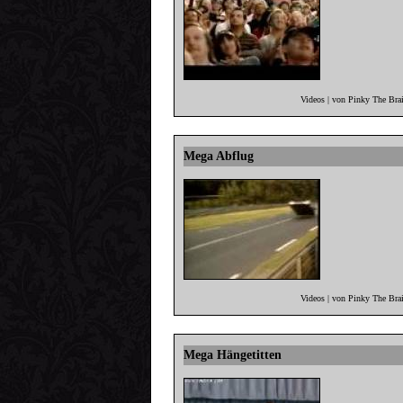
Videos | von Pinky The Bra
Mega Abflug
Videos | von Pinky The Bra
Mega Hängetitten