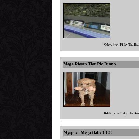
Videos | von Pinky The Bra
Mega Riesen Tier Pic Dump
Bilder | von Pinky The Bra
Myspace Mega Babe !!!!!!