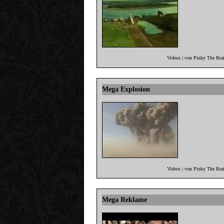
Videos | von Pinky The Bra
Mega Explosion
Videos | von Pinky The Bra
Mega Reklame