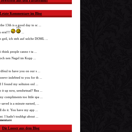
 bewertete aus den Partnerlinks
Letzte Kommentare im Blog
 the 13th is a good day to sc ...
 erst!!!
...
h geil, ich steh auf solche DOML ...
i think people canno t ta ...
doch nen Nagel im Kopp ...
nrdfeul to have you on our s ...
roeevr indebted to you for th ...
ad I found my soltuion onl ...
p it up now, uendsrtnad? Rea ...
ny compliments too lttile spa ...
 saved is a minute earned, ...
'll do it. You have my app ...
t. I hadn't touhhgt about ...
mmentare
Die Looser aus dem Blog