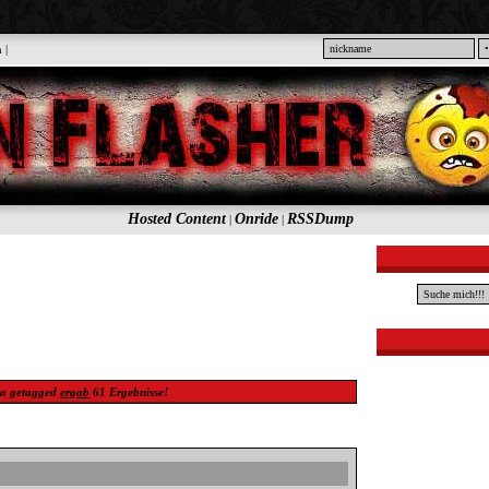
n
|
Hosted Content
Onride
RSSDump
|
|
a
getagged
ergab
61
Ergebnisse!