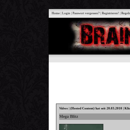
Home
|
Login
|
Passwort vergessen?
|
Registrieren!
|
Regel
Videos
|
(Hosted Content)
hat seit 20.03.2010 | Kli
Mega Blitz