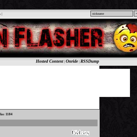
n
|
Hosted Content
Onride
RSSDump
|
|
cks: 1184