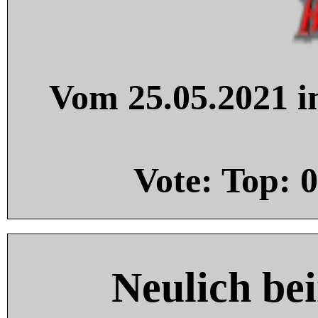
Vom 25.05.2021 in
Vote: Top:
0
Neulich be