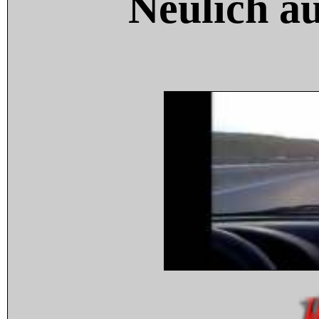
Neulich a