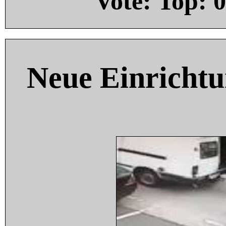
Vote: Top:
0
Neue Einricht