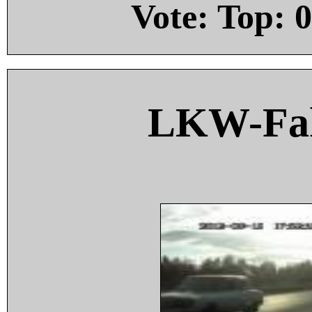
Vote: Top:
0
LKW-Fah