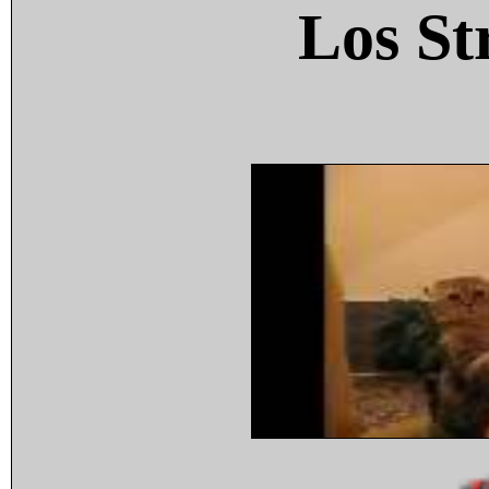
Los St