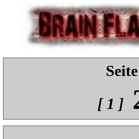
Seite
[ 1 ]