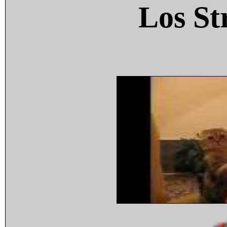
Los St