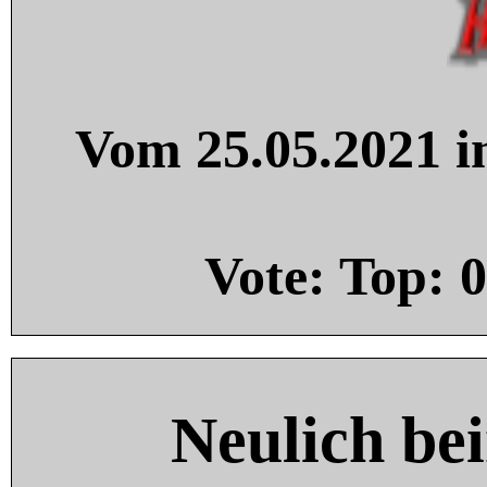
Vom 25.05.2021 in
Vote: Top:
0
Neulich be