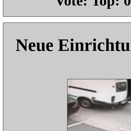
Vote: Top:
0
Neue Einricht