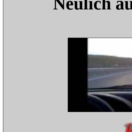
Neulich a