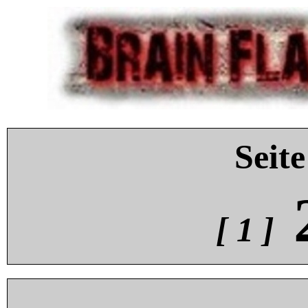
Seite
[ 1 ]