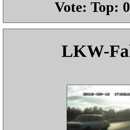
Vote: Top:
0
LKW-Fah