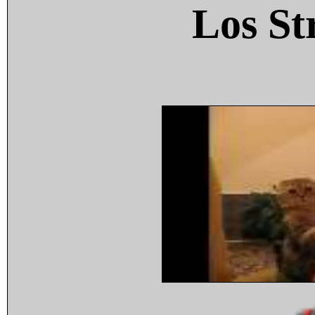
Los St