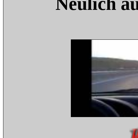
Neulich a