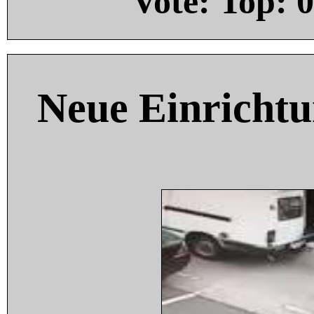
Vote: Top:
0
Neue Einricht