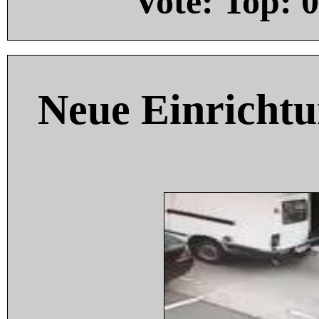
Vote: Top:
0
Neue Einricht