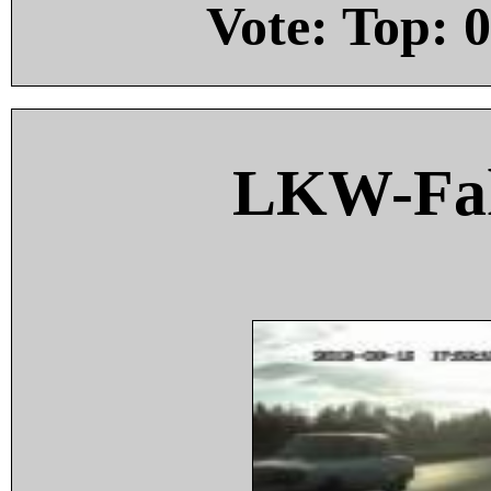
Vote: Top:
0
LKW-Fah