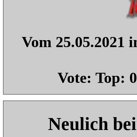
Vom 25.05.2021 in
Vote: Top:
0
Neulich be