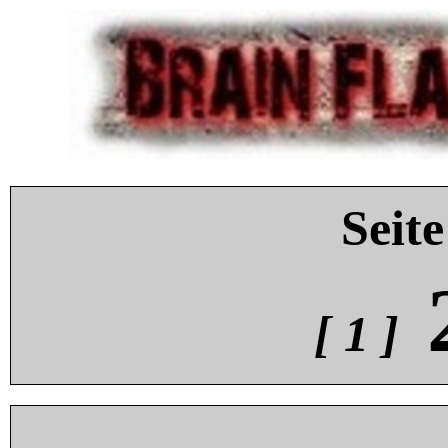
Seite
[ 1 ]