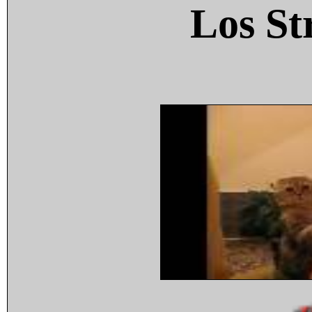
Los St