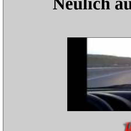
Neulich a