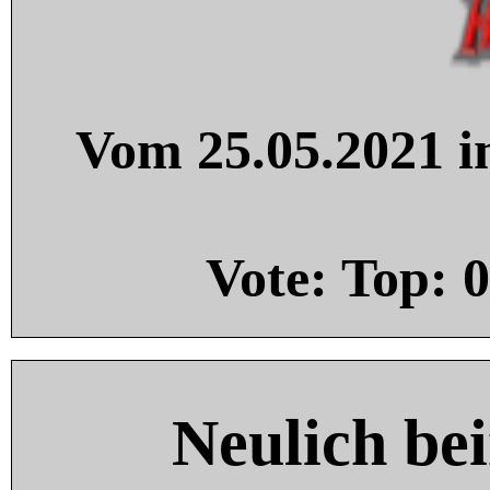
Vom 25.05.2021 in
Vote: Top:
0
Neulich be