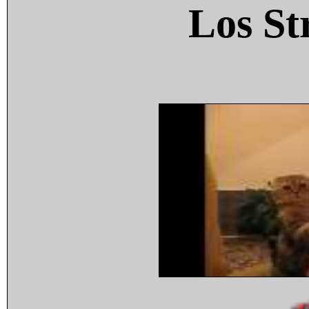
Los St