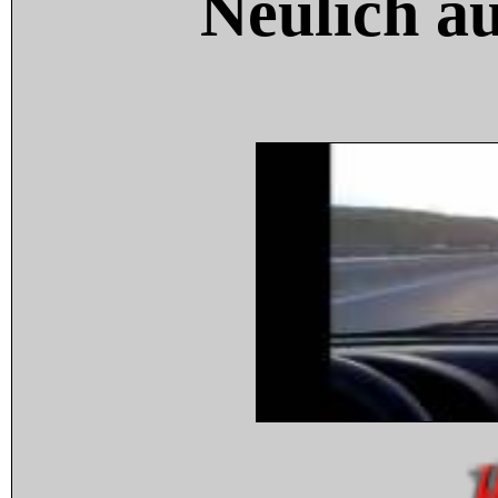
Neulich a