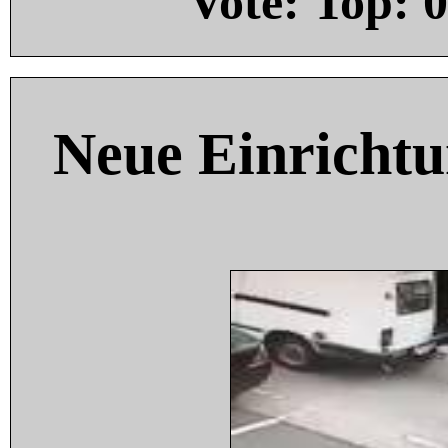
Vote: Top:
0
Neue Einricht