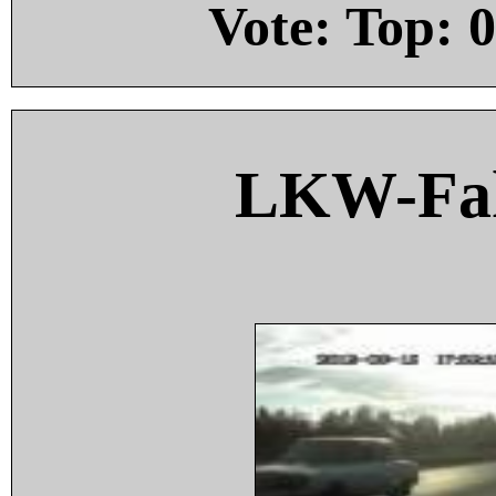
Vote: Top:
0
LKW-Fah