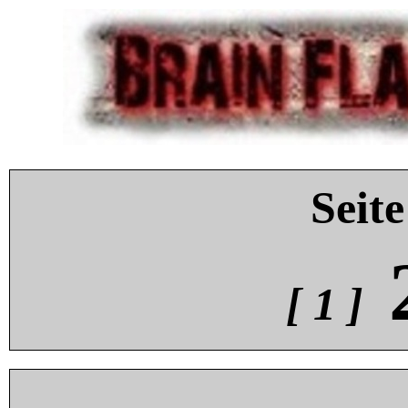
Seite
[ 1 ]