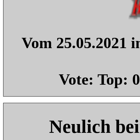
Vom 25.05.2021 in
Vote: Top:
0
Neulich be