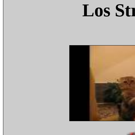
Los St