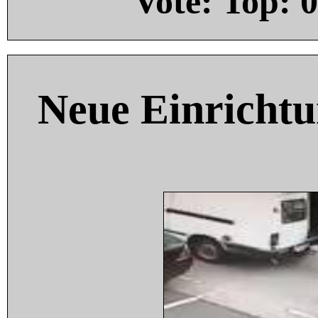
Vote: Top:
0
Neue Einricht