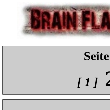
Seite
[ 1 ]