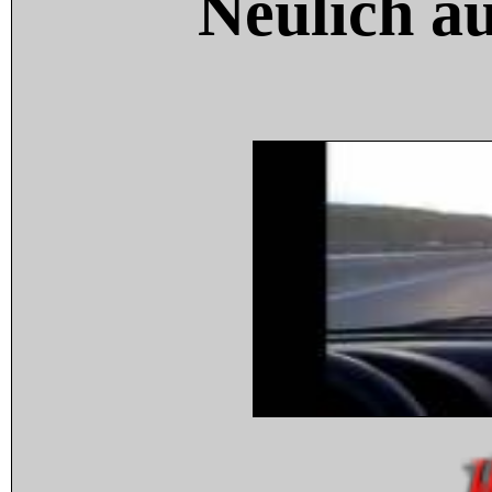
Neulich a