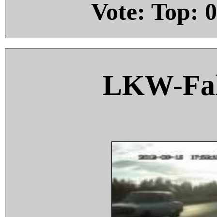
Vote: Top:
0
LKW-Fah